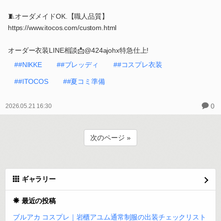
🧵オーダメイドOK.【職人品質】
https://www.itocos.com/custom.html
オーダー衣装LINE相談📩@424ajohx特急仕上!
##NIKKE
##ブレッディ
##コスプレ衣装
##ITOCOS
##夏コミ準備
0
2026.05.21 16:30
次のページ »
ギャラリー
最近の投稿
ブルアカ コスプレ｜岩櫃アユム通常制服の出装チェックリスト