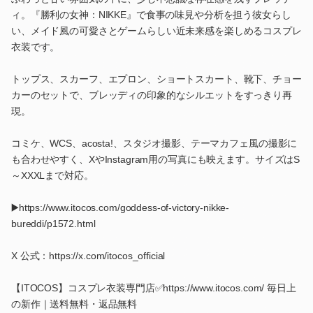
ィ。『勝利の女神：NIKKE』で食事の味見や分析を担う彼女らし
い、メイド風の可愛さとゲームらしい近未来感を楽しめるコスプレ
衣装です。
トップス、スカーフ、エプロン、ショートスカート、靴下、チョー
カーのセットで、ブレッディの印象的なシルエットをすっきり再
現。
コミケ、WCS、acosta!、スタジオ撮影、テーマカフェ風の撮影に
も合わせやすく、XやInstagram用の写真にも映えます。サイズはS
～XXXLまで対応。
▶️https://www.itocos.com/goddess-of-victory-nikke-
bureddi/p1572.html
X 公式：https://x.com/itocos_official
【ITOCOS】コスプレ衣装専門店✅https://www.itocos.com/ 毎日上
の新作｜送料無料・返品無料