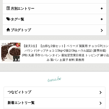
月別エントリー
タグ一覧
ブログトップ
【楽天1位】 【お得な2個セット】ベリーズ 製菓用 チョコ CP(コン
パウンド)チップチョコ 1.5kg×2個 計3kg ハラル認証 (夏季冷蔵)
(PB) 丸菱 手作りバレンタイン 最短翌営業日発送 トッピング 練り込
み 製パン お菓子 材料 業務用
tuna.be
つなビィトップ
新着エントリ一覧