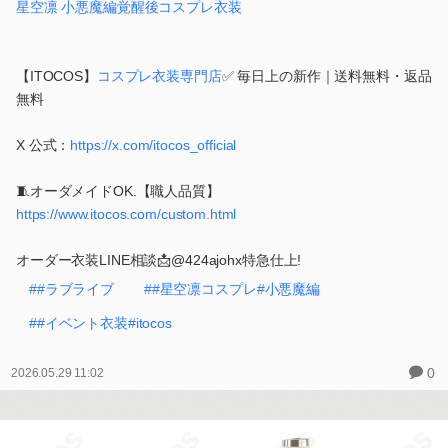
星空凛 小悪魔編覚醒後コスプレ衣装
【ITOCOS】
コスプレ衣装専門店
✅ 毎日上の新作｜送料無料・返品
無料
X 公式：
https://x.com/itocos_official
🧵オーダメイドOK.【職人品質】
https://www.itocos.com/custom.html
オーダー衣装LINE相談📩@424ajohx特急仕上!
##ラブライブ
##星空凛コスプレ#小悪魔編
##イベント衣装#itocos
0
2026.05.29 11:02