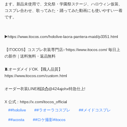
ます。新品未使用で、文化祭・学園祭ステージ、ハロウィン仮装、
コスプレ合わせ、歌ってみた・踊ってみた動画にも使いやすい一着
です。
▶️https://www.itocos.com/hololive-laora-pantera-maid/p3351.html
【ITOCOS】コスプレ衣装専門店✅https://www.itocos.com/ 毎日上
の新作｜送料無料・返品無料
🧵オーダメイドOK.【職人品質】
https://www.itocos.com/custom.html
オーダー衣装LINE相談📩@424ajohx特急仕上!
X 公式：https://x.com/itocos_official
##hololive
##ラオーラコスプレ
##メイドコスプレ
##acosta
##ロケ撮影#itocos