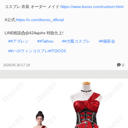
コスプレ 衣装 オーダー メイド:
https://www.itocos.com/custom.html
X公式:
https://x.com/itocos_official
LINE相談📩@424ajohx 特急仕上!
##アズレン
##Taihou
##大鳳コスプレ
##撮影会
##ハロウィンコスプレ#ITOCOS
0
2026.05.30 17:18