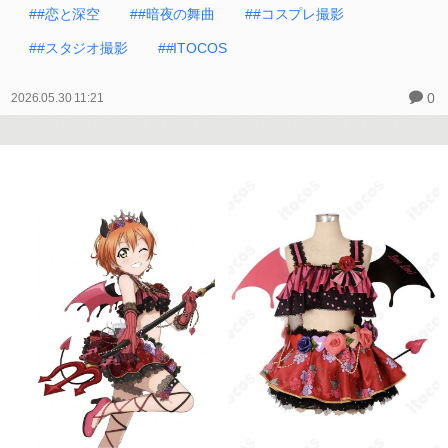
##恋と深空
##暗夜の舞曲
##コスプレ撮影
##スタジオ撮影
##ITOCOS
0
2026.05.30 11:21