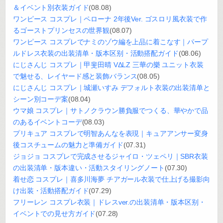
＆イベント別衣装ガイド
(08.08)
ワンピース コスプレ｜ペローナ 2年後Ver. ゴスロリ風衣装で作
るゴーストプリンセスの世界観
(08.07)
ワンピース コスプレでナミのゾウ編を上品に着こなす｜パープ
ルドレス衣装の出装清单・版本区别・活動搭配ガイド
(08.06)
にじさんじ コスプレ｜甲斐田晴 VΔLZ 三華の樂 ユニット衣装
で魅せる、レイヤード感と装飾バランス
(08.05)
にじさんじ コスプレ｜城瀬いすみ デフォルト衣装の出装清单と
シーン別コーデ案
(08.04)
ウマ娘 コスプレ｜サトノクラウン勝負服でつくる、華やかで品
のあるイベントコーデ
(08.03)
プリキュア コスプレで明智あんなを表現｜キュアアンサー変身
後コスチュームの魅力と準備ガイド
(07.31)
ジョジョ コスプレで完成させるジャイロ・ツェペリ｜SBR衣装
の出装清单・版本違い・活動スタイリングノート
(07.30)
着せ恋 コスプレ｜喜多川海夢 チアガール衣装で仕上げる撮影向
け出装・活動搭配ガイド
(07.29)
フリーレン コスプレ衣装｜ドレスver.の出装清单・版本区别・
イベントでの見せ方ガイド
(07.28)