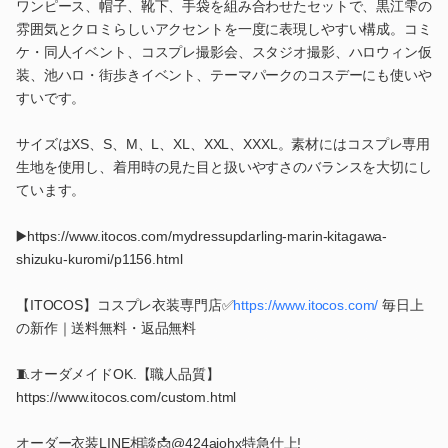
ワンピース、帽子、靴下、手袋を組み合わせたセットで、黒江雫の
雰囲気とクロミらしいアクセントを一度に表現しやすい構成。コミ
ケ・同人イベント、コスプレ撮影会、スタジオ撮影、ハロウィン仮
装、池ハロ・街歩きイベント、テーマパークのコスデーにも使いや
すいです。
サイズはXS、S、M、L、XL、XXL、XXXL。素材にはコスプレ専用
生地を使用し、着用時の見た目と扱いやすさのバランスを大切にし
ています。
▶️https://www.itocos.com/mydressupdarling-marin-kitagawa-
shizuku-kuromi/p1156.html
【ITOCOS】コスプレ衣装専門店✅
https://www.itocos.com/
毎日上
の新作｜送料無料・返品無料
🧵オーダメイドOK.【職人品質】
https://www.itocos.com/custom.html
オーダー衣装LINE相談📩@424ajohx特急仕上!