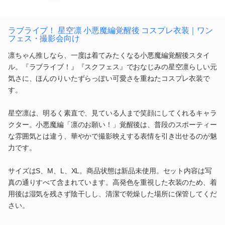
ラブライブ！ 星空凛 小悪魔編覚醒後 コスプレ衣装｜ワン
フェス・撮影会向け
凛ちゃん推しなら、一度は着てみたくなる小悪魔編覚醒後スタイ
ル。『ラブライブ！』『スクフェス』でおなじみの星空凛らしい元
気さに、ほんのりいたずらっぽい可愛さを重ねたコスプレ衣装で
す。
星空凛は、明るく素直で、見ている人まで笑顔にしてくれるキャラ
クター。小悪魔編「凛のお願い！」覚醒後は、普段のスポーティー
な雰囲気とは違う、華やかで撮影映えする表情を引き出せるのが魅
力です。
サイズはS、M、L、XL。商品状態は新品未使用。セット内容は写
真の通りすべて含まれています。高発色を重視した衣装のため、着
用後は湿気を残さず陰干しし、清潔で乾燥した場所に保管してくだ
さい。