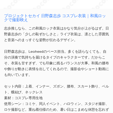
プロジェクトセカイ 日野森志歩 コスプレ衣装｜和風ロッ
クで撮影映え
志歩推しなら、この和風ロック衣装はかなり気分が上がるはず。日
野森志歩の「少しの恥ずかしさと」ライブ衣装は、凛とした雰囲気
と音楽へのまっすぐな姿勢が伝わるデザイン。
日野森志歩は、Leo/needのベース担当。多くを語らなくても、自
分の演奏で気持ちを届けるタイプのキャラクターです。だからこ
そ、衣装も甘すぎず、でも印象に残るバランスが大事。和風の腰布
や飾りが動きに表情を出してくれるので、撮影会やショート動画に
も向いています。
セット内容：上着、インナー、ズボン、腰布、スカート飾り、ベル
ト、蝶結び、ネックレス
素材：コスプレ専用生地
使用シーン：コミケ、同人イベント、ハロウィン、スタジオ撮影、
ロケ撮影など。重ね着仕様のため、暑い日はこまめな休憩を忘れず