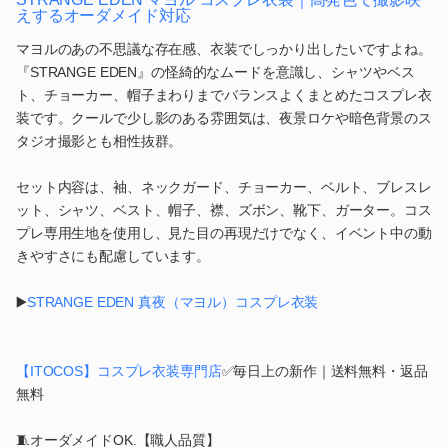
えするオーダメイド対応
マヨルのあの不思議な存在感、衣装でしっかり出したいですよね。
『STRANGE EDEN』の怪綺的なムードを意識し、シャツやベス
ト、チョーカー、帽子まわりまでバランスよくまとめたコスプレ衣
装です。クールで少し影のある雰囲気は、夜景ロケや暗色背景のス
タジオ撮影とも相性抜群。
セット内容は、袖、ネックガード、チョーカー、ベルト、ブレスレ
ット、シャツ、ベスト、帽子、襟、ズボン、靴下、ガーター。コス
プレ専用生地を使用し、見た目の再現だけでなく、イベント中の動
きやすさにも配慮しています。
▶️
STRANGE EDEN 真夜（マヨル）コスプレ衣装
【ITOCOS】コスプレ衣装専門店
✅毎日上の新作｜送料無料・返品
無料
🧵オーダメイドOK.【職人品質】