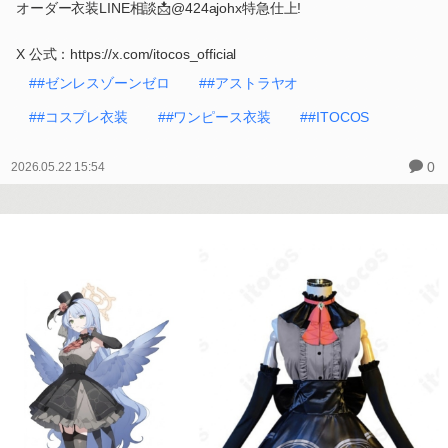
オーダー衣装LINE相談📩@424ajohx特急仕上!
X 公式：https://x.com/itocos_official
##ゼンレスゾーンゼロ
##アストラヤオ
##コスプレ衣装
##ワンピース衣装
##ITOCOS
0
2026.05.22 15:54