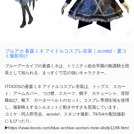
ブルアカ 蒼森ミネ アイドルコスプレ衣装｜acosta!・夏コ
ミ撮影向け
ブルーアーカイブの蒼森ミネは、トリニティ総合学園の救護騎士団
長として知られる、まっすぐで芯の強いキャラクター。
ITOCOSの蒼森ミネ アイドルコスプレ衣装は、トップス、スカー
ト、アームカバー、つけ襟、スカーフ、帽子、カチューシャ、背部
蝶結び、靴下、ガーターベルトのセット。コスプレ専用生地を使用
し、撮影映えするシルエットと動きやすさを意識しています。
コミケ・同人即売会、acosta!、スタジオ撮影、TikTokや配信撮影
にもぴったり。
▶️https://www.itocos.com/blue-archive-aomori-mine-idol/p1198.html