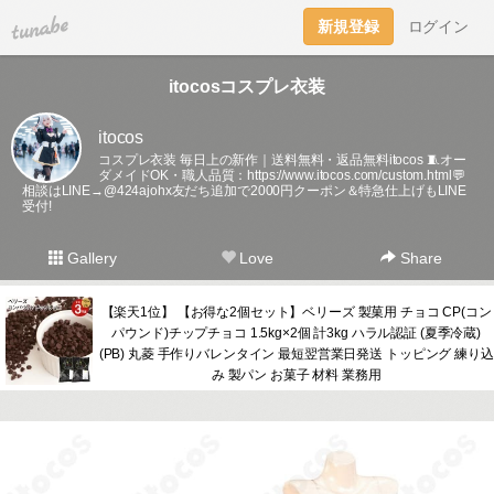
tuna.be
新規登録
ログイン
itocosコスプレ衣装
itocos
コスプレ衣装 毎日上の新作｜送料無料・返品無料itocos 🧵オー
ダメイドOK・職人品質：
https://www.itocos.com/custom.html💬
相談はLINE→@424ajohx友だち追加で2000円クーポン＆特急仕上げもLINE
受付!
Gallery
Love
Share
【楽天1位】 【お得な2個セット】ベリーズ 製菓用 チョコ CP(コン
パウンド)チップチョコ 1.5kg×2個 計3kg ハラル認証 (夏季冷蔵)
(PB) 丸菱 手作りバレンタイン 最短翌営業日発送 トッピング 練り込
み 製パン お菓子 材料 業務用