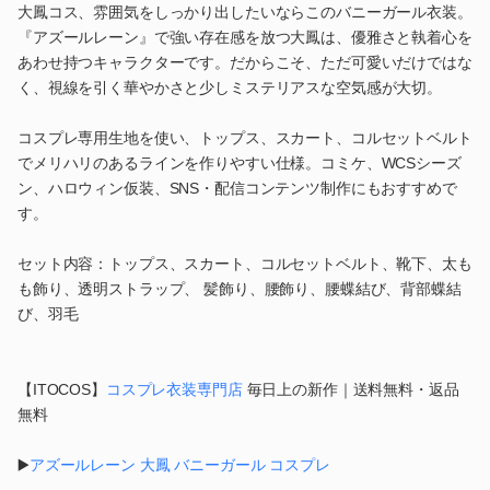
大鳳コス、雰囲気をしっかり出したいならこのバニーガール衣装。
『アズールレーン』で強い存在感を放つ大鳳は、優雅さと執着心を
あわせ持つキャラクターです。だからこそ、ただ可愛いだけではな
く、視線を引く華やかさと少しミステリアスな空気感が大切。
コスプレ専用生地を使い、トップス、スカート、コルセットベルト
でメリハリのあるラインを作りやすい仕様。コミケ、WCSシーズ
ン、ハロウィン仮装、SNS・配信コンテンツ制作にもおすすめで
す。
セット内容：トップス、スカート、コルセットベルト、靴下、太も
も飾り、透明ストラップ、 髪飾り、腰飾り、腰蝶結び、背部蝶結
び、羽毛
【ITOCOS】
コスプレ衣装専門店
毎日上の新作｜送料無料・返品
無料
▶️
アズールレーン 大鳳 バニーガール コスプレ