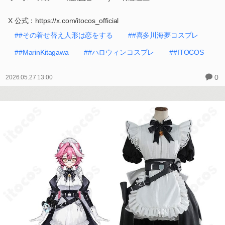
X 公式：https://x.com/itocos_official
##その着せ替え人形は恋をする
##喜多川海夢コスプレ
##MarinKitagawa
##ハロウィンコスプレ
##ITOCOS
0
2026.05.27 13:00