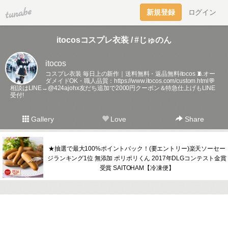
tuna.be
新規登録
ログイン
itocosコスプレ衣装 / #じゅのん
itocos
コスプレ衣装 毎日上の新作｜送料無料・返品無料itocos 🧵オー
ダメイドOK・職人品質：
https://www.itocos.com/custom.html💬
相談はLINE→@424ajohx友だち追加で2000円クーポン＆特急仕上げもLINE
受付!
Gallery
Love
Share
★抽選で最大100%ポイントバック！(要エントリー)楽天ソーセー
ジランキング1位 無添加 ポリポリくん 2017年DLGコンテスト金賞
受賞 SAITOHAM【冷凍便】