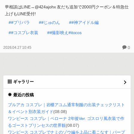
💬相談はLINE→@424ajohx 友だち追加で2000円クーポン＆特急仕
上げもLINE受付!
##プリパラ
##じゅのん
##神アイドル編
##コスプレ衣装
##撮影映え#itocos
0
2026.04.27 10:45
ギャラリー
最近の投稿
ブルアカ コスプレ｜岩櫃アユム通常制服の出装チェックリスト
＆イベント別衣装ガイド
(08.08)
ワンピース コスプレ｜ペローナ 2年後Ver. ゴスロリ風衣装で作
るゴーストプリンセスの世界観
(08.07)
ワンピース コスプレでナミのゾウ編を上品に着こなす｜パープ