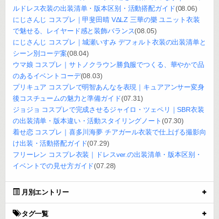
ルドレス衣装の出装清单・版本区别・活動搭配ガイド
(08.06)
にじさんじ コスプレ｜甲斐田晴 VΔLZ 三華の樂 ユニット衣装
で魅せる、レイヤード感と装飾バランス
(08.05)
にじさんじ コスプレ｜城瀬いすみ デフォルト衣装の出装清单と
シーン別コーデ案
(08.04)
ウマ娘 コスプレ｜サトノクラウン勝負服でつくる、華やかで品
のあるイベントコーデ
(08.03)
プリキュア コスプレで明智あんなを表現｜キュアアンサー変身
後コスチュームの魅力と準備ガイド
(07.31)
ジョジョ コスプレで完成させるジャイロ・ツェペリ｜SBR衣装
の出装清单・版本違い・活動スタイリングノート
(07.30)
着せ恋 コスプレ｜喜多川海夢 チアガール衣装で仕上げる撮影向
け出装・活動搭配ガイド
(07.29)
フリーレン コスプレ衣装｜ドレスver.の出装清单・版本区别・
イベントでの見せ方ガイド
(07.28)
月別エントリー
タグ一覧