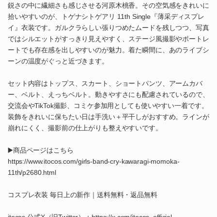
鋭さの中に繊細さも感じさせる河原木桃香。その空気感をきれいに
拾いやすいのが、トゲナシトゲアリ 11th Single『薄采ディスプレ
イ』衣装です。ガルクラらしい張りつめたムードを残しつつ、写真
ではシルエットがすっきり見えやすく、ステージ風撮影やポートレ
ートでも存在感を出しやすいのが魅力。着た瞬間に、あのライブシ
ーンの温度がぐっと近づきます。
セット内容はトップス、スカート、ショートパンツ、アームカバ
ー、ベルト、えっちベルト。動きやすさにも配慮されているので、
交流会やTikTok撮影、コミケ参加用としても使いやすい一着です。
装飾をきれいに保ちたい日は手洗い＋平干しがおすすめ。ラインが
崩れにくく、撮影前の仕上がりも整えやすいです。
▶️商品ページはこちら
https://www.itocos.com/girls-band-cry-kawaragi-momoka-
11th/p2680.html
コスプレ衣装 毎日上の新作｜送料無料・返品無料