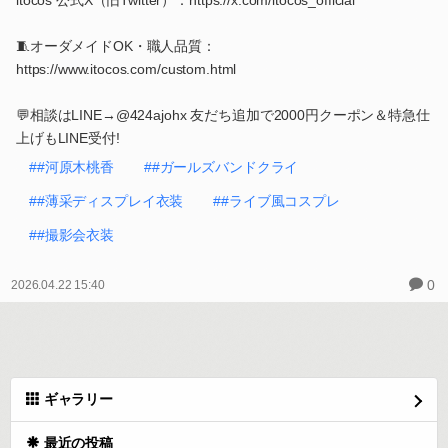
itocos 公式X（旧Twitter）：https://x.com/itocos_official
🧵オーダメイドOK・職人品質：
https://www.itocos.com/custom.html
💬相談はLINE→@424ajohx 友だち追加で2000円クーポン＆特急仕
上げもLINE受付!
##河原木桃香
##ガールズバンドクライ
##薄采ディスプレイ衣装
##ライブ風コスプレ
##撮影会衣装
0
2026.04.22 15:40
ギャラリー
最近の投稿