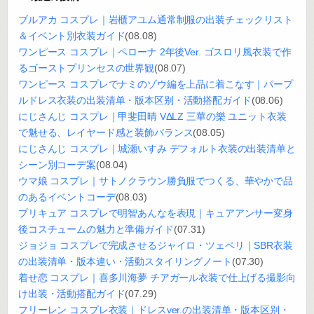
ブルアカ コスプレ｜岩櫃アユム通常制服の出装チェックリスト
＆イベント別衣装ガイド
(08.08)
ワンピース コスプレ｜ペローナ 2年後Ver. ゴスロリ風衣装で作
るゴーストプリンセスの世界観
(08.07)
ワンピース コスプレでナミのゾウ編を上品に着こなす｜パープ
ルドレス衣装の出装清单・版本区别・活動搭配ガイド
(08.06)
にじさんじ コスプレ｜甲斐田晴 VΔLZ 三華の樂 ユニット衣装
で魅せる、レイヤード感と装飾バランス
(08.05)
にじさんじ コスプレ｜城瀬いすみ デフォルト衣装の出装清单と
シーン別コーデ案
(08.04)
ウマ娘 コスプレ｜サトノクラウン勝負服でつくる、華やかで品
のあるイベントコーデ
(08.03)
プリキュア コスプレで明智あんなを表現｜キュアアンサー変身
後コスチュームの魅力と準備ガイド
(07.31)
ジョジョ コスプレで完成させるジャイロ・ツェペリ｜SBR衣装
の出装清单・版本違い・活動スタイリングノート
(07.30)
着せ恋 コスプレ｜喜多川海夢 チアガール衣装で仕上げる撮影向
け出装・活動搭配ガイド
(07.29)
フリーレン コスプレ衣装｜ドレスver.の出装清单・版本区别・