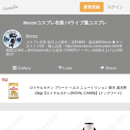
tuna.be
新規登録
ログイン
itocosコスプレ衣装 / #ライブ風コスプレ
itocos
コスプレ衣装 毎日上の新作｜送料無料・返品無料itocos 🧵オー
ダメイドOK・職人品質：
https://www.itocos.com/custom.html💬
相談はLINE→@424ajohx友だち追加で2000円クーポン＆特急仕上げもLINE
受付!
Gallery
Love
Share
ロイヤルカナン ブリード ヘルス ニュートリション 柴犬 成犬用
(3kg)【ロイヤルカナン(ROYAL CANIN)】[ドッグフード]