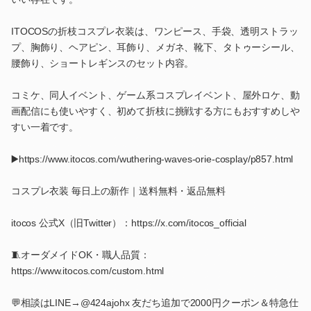
ITOCOSの折枝コスプレ衣装は、ワンピース、手袋、透明ストラッ
プ、胸飾り、ヘアピン、耳飾り、メガネ、靴下、タトゥーシール、
腰飾り、ショートレギンスのセット内容。
コミケ、同人イベント、ゲーム系コスプレイベント、屋外ロケ、動
画配信にも使いやすく、初めて折枝に挑戦する方にもおすすめしや
すい一着です。
▶️https://www.itocos.com/wuthering-waves-orie-cosplay/p857.html
コスプレ衣装 毎日上の新作｜送料無料・返品無料
itocos 公式X（旧Twitter）：https://x.com/itocos_official
🧵オーダメイドOK・職人品質：
https://www.itocos.com/custom.html
💬相談はLINE→@424ajohx 友だち追加で2000円クーポン＆特急仕