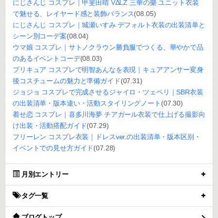
にじさんじ コスプレ｜甲斐田晴 VΔLZ 三華の樂 ユニット衣装
で魅せる、レイヤード感と装飾バランス
(08.05)
にじさんじ コスプレ｜城瀬いすみ デフォルト衣装の出装清单と
シーン別コーデ案
(08.04)
ウマ娘 コスプレ｜サトノクラウン勝負服でつくる、華やかで品
のあるイベントコーデ
(08.03)
プリキュア コスプレで明智あんなを表現｜キュアアンサー変身
後コスチュームの魅力と準備ガイド
(07.31)
ジョジョ コスプレで完成させるジャイロ・ツェペリ｜SBR衣装
の出装清单・版本違い・活動スタイリングノート
(07.30)
着せ恋 コスプレ｜喜多川海夢 チアガール衣装で仕上げる撮影向
け出装・活動搭配ガイド
(07.29)
フリーレン コスプレ衣装｜ドレスver.の出装清单・版本区别・
イベントでの見せ方ガイド
(07.28)
月別エントリー
タグ一覧
ブログトップ