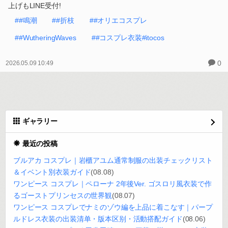
上げもLINE受付!
##鳴潮
##折枝
##オリエコスプレ
##WutheringWaves
##コスプレ衣装#itocos
0
2026.05.09 10:49
ギャラリー
最近の投稿
ブルアカ コスプレ｜岩櫃アユム通常制服の出装チェックリスト
＆イベント別衣装ガイド
(08.08)
ワンピース コスプレ｜ペローナ 2年後Ver. ゴスロリ風衣装で作
るゴーストプリンセスの世界観
(08.07)
ワンピース コスプレでナミのゾウ編を上品に着こなす｜パープ
ルドレス衣装の出装清单・版本区别・活動搭配ガイド
(08.06)