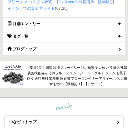
フリーレン コスプレ衣装｜ドレスver.の出装清单・版本区别・
イベントでの見せ方ガイド
(07.28)
月別エントリー
タグ一覧
ブログトップ
【楽天1位】国産 冷凍ブルーベリー 1kg 無添加 大粒 バラ凍結 残留
農薬検査済み 冷凍フルーツ スムージー ヨーグルト ジャム お菓子
作り 送料無料 業務用 家庭用 フローズンベリー アサイーボウル 朝
食 おやつ【動画あり】【デザート】
tuna.be
つなビィトップ