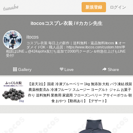
tuna.be
新規登録
ログイン
itocosコスプレ衣装 / #カカシ先生
itocos
コスプレ衣装 毎日上の新作｜送料無料・返品無料itocos 🧵オー
ダメイドOK・職人品質：
https://www.itocos.com/custom.html💬
相談はLINE→@424ajohx友だち追加で2000円クーポン＆特急仕上げもLINE
受付!
Gallery
Love
Share
【楽天1位】国産 冷凍ブルーベリー 1kg 無添加 大粒 バラ凍結 残留
農薬検査済み 冷凍フルーツ スムージー ヨーグルト ジャム お菓子
作り 送料無料 業務用 家庭用 フローズンベリー アサイーボウル 朝
食 おやつ【動画あり】【デザート】