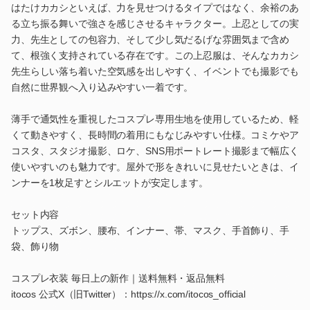
はたけカカシといえば、力を見せつけるタイプではなく、余裕のあ
る立ち振る舞いで強さを感じさせるキャラクター。上忍としての実
力、先生としての包容力、そして少し気だるげな雰囲気まで含め
て、根強く支持されている存在です。この上忍服は、そんなカカシ
先生らしい落ち着いた空気感を出しやすく、イベントでも撮影でも
自然に世界観へ入り込みやすい一着です。
薄手で通気性を重視したコスプレ専用生地を使用しているため、軽
くて動きやすく、長時間の着用にもなじみやすい仕様。コミケやア
コスタ、スタジオ撮影、ロケ、SNS用ポートレート撮影まで幅広く
使いやすいのも魅力です。屋外で形をきれいに見せたいときは、イ
ンナーを1枚足すとシルエットが安定します。
セット内容
トップス、ズボン、腰布、インナー、帯、マスク、手首飾り、手
袋、飾り物
コスプレ衣装 毎日上の新作｜送料無料・返品無料
itocos 公式X（旧Twitter）：https://x.com/itocos_official