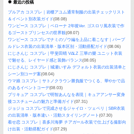
最近の投稿
ブルアカ コスプレ｜岩櫃アユム通常制服の出装チェックリスト
＆イベント別衣装ガイド
(08.08)
ワンピース コスプレ｜ペローナ 2年後Ver. ゴスロリ風衣装で作
るゴーストプリンセスの世界観
(08.07)
ワンピース コスプレでナミのゾウ編を上品に着こなす｜パープ
ルドレス衣装の出装清单・版本区别・活動搭配ガイド
(08.06)
にじさんじ コスプレ｜甲斐田晴 VΔLZ 三華の樂 ユニット衣装
で魅せる、レイヤード感と装飾バランス
(08.05)
にじさんじ コスプレ｜城瀬いすみ デフォルト衣装の出装清单と
シーン別コーデ案
(08.04)
ウマ娘 コスプレ｜サトノクラウン勝負服でつくる、華やかで品
のあるイベントコーデ
(08.03)
プリキュア コスプレで明智あんなを表現｜キュアアンサー変身
後コスチュームの魅力と準備ガイド
(07.31)
ジョジョ コスプレで完成させるジャイロ・ツェペリ｜SBR衣装
の出装清单・版本違い・活動スタイリングノート
(07.30)
着せ恋 コスプレ｜喜多川海夢 チアガール衣装で仕上げる撮影向
け出装・活動搭配ガイド
(07.29)