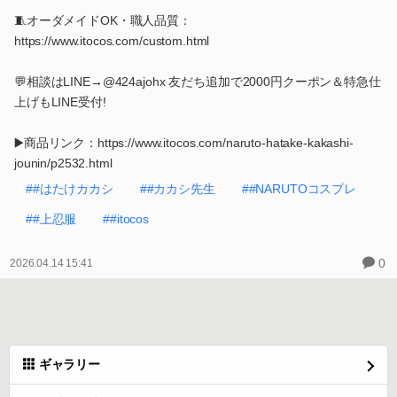
🧵オーダメイドOK・職人品質：
https://www.itocos.com/custom.html
💬相談はLINE→@424ajohx 友だち追加で2000円クーポン＆特急仕
上げもLINE受付!
▶️商品リンク：https://www.itocos.com/naruto-hatake-kakashi-
jounin/p2532.html
##はたけカカシ
##カカシ先生
##NARUTOコスプレ
##上忍服
##itocos
0
2026.04.14 15:41
ギャラリー