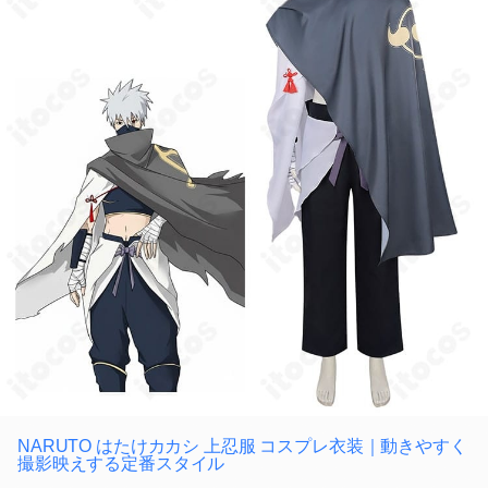
NARUTO はたけカカシ 上忍服 コスプレ衣装｜動きやすく
撮影映えする定番スタイル