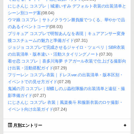
にじさんじ コスプレ｜城瀬いすみ デフォルト衣装の出装清单と
シーン別コーデ案
(08.04)
ウマ娘 コスプレ｜サトノクラウン勝負服でつくる、華やかで品
のあるイベントコーデ
(08.03)
プリキュア コスプレで明智あんなを表現｜キュアアンサー変身
後コスチュームの魅力と準備ガイド
(07.31)
ジョジョ コスプレで完成させるジャイロ・ツェペリ｜SBR衣装
の出装清单・版本違い・活動スタイリングノート
(07.30)
着せ恋 コスプレ｜喜多川海夢 チアガール衣装で仕上げる撮影向
け出装・活動搭配ガイド
(07.29)
フリーレン コスプレ衣装｜ドレスver.の出装清单・版本区别・
イベントでの見せ方ガイド
(07.28)
鬼滅の刃 コスプレ｜胡蝶しのぶ蟲柱隊服の出装清单と遠征・撮
影準備ガイド
(07.27)
にじさんじ コスプレ 衣装｜風楽奏斗 和服新衣装のロケ撮影・
イベント向け出装ガイド
(07.24)
月別エントリー