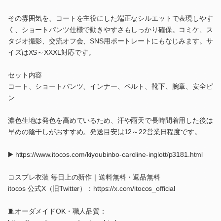
その雰囲気を、コートを主役にした端正なシルエットで表現しやす
く、ショートパンツ仕様で動きやすさもしっかり確保。コミケ、ス
タジオ撮影、交流オフ会、SNS用ポートレートにもなじみます。サ
イズはXS～XXXL対応です。
セット内容
コート、ショートパンツ、インナー、ベルト、靴下、腕章、安全ピ
ン
濃色生地は発色を高めているため、汗や雨天で長時間着用した後は
早めの陰干しがおすすめ。発送目安は12～22営業日程度です。
▶️ https://www.itocos.com/kiyoubinbo-caroline-inglott/p3181.html
コスプレ衣装 毎日上の新作｜送料無料・返品無料
itocos 公式X（旧Twitter）：https://x.com/itocos_official
🧵オーダメイドOK・職人品質：