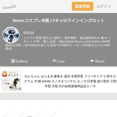
tuna.be
新規登録
ログイン
itocosコスプレ衣装 / #キャロラインイングロット
itocos
コスプレ衣装 毎日上の新作｜送料無料・返品無料itocos 🧵オー
ダメイドOK・職人品質：
https://www.itocos.com/custom.html💬
相談はLINE→@424ajohx友だち追加で2000円クーポン＆特急仕上げもLINE
受付!
Gallery
Love
Share
わんちゃん はらまき 腹巻き 温活 冷房対策 フリーサイズ 1-30キロ
グラム 犬 猫 enone エノネオリジナル エノネ 日本製 超小型犬 小型
中型 大型 犬の自然派食料品店エノネ