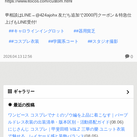
https://www.itocos.com/custom.html
💬相談はLINE→@424ajohx 友だち追加で2000円クーポン＆特急仕
上げもLINE受付!
##キャロラインイングロット
##器用貧乏
##コスプレ衣装
##学園系コート
##スタジオ撮影
0
2026.04.13 12:56
ギャラリー
最近の投稿
ワンピース コスプレでナミのゾウ編を上品に着こなす｜パープ
ルドレス衣装の出装清单・版本区别・活動搭配ガイド
(08.06)
にじさんじ コスプレ｜甲斐田晴 VΔLZ 三華の樂 ユニット衣装
で魅せる、レイヤード感と装飾バランス
(08.05)