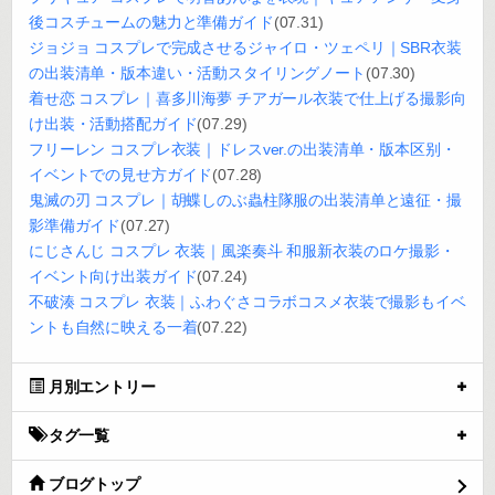
後コスチュームの魅力と準備ガイド
(07.31)
ジョジョ コスプレで完成させるジャイロ・ツェペリ｜SBR衣装
の出装清单・版本違い・活動スタイリングノート
(07.30)
着せ恋 コスプレ｜喜多川海夢 チアガール衣装で仕上げる撮影向
け出装・活動搭配ガイド
(07.29)
フリーレン コスプレ衣装｜ドレスver.の出装清单・版本区别・
イベントでの見せ方ガイド
(07.28)
鬼滅の刃 コスプレ｜胡蝶しのぶ蟲柱隊服の出装清单と遠征・撮
影準備ガイド
(07.27)
にじさんじ コスプレ 衣装｜風楽奏斗 和服新衣装のロケ撮影・
イベント向け出装ガイド
(07.24)
不破湊 コスプレ 衣装｜ふわぐさコラボコスメ衣装で撮影もイベ
ントも自然に映える一着
(07.22)
月別エントリー
タグ一覧
ブログトップ