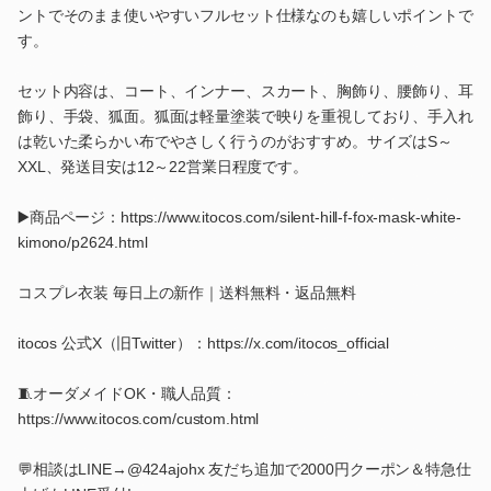
ントでそのまま使いやすいフルセット仕様なのも嬉しいポイントで
す。
セット内容は、コート、インナー、スカート、胸飾り、腰飾り、耳
飾り、手袋、狐面。狐面は軽量塗装で映りを重視しており、手入れ
は乾いた柔らかい布でやさしく行うのがおすすめ。サイズはS～
XXL、発送目安は12～22営業日程度です。
▶️商品ページ：https://www.itocos.com/silent-hill-f-fox-mask-white-
kimono/p2624.html
コスプレ衣装 毎日上の新作｜送料無料・返品無料
itocos 公式X（旧Twitter）：https://x.com/itocos_official
🧵オーダメイドOK・職人品質：
https://www.itocos.com/custom.html
💬相談はLINE→@424ajohx 友だち追加で2000円クーポン＆特急仕