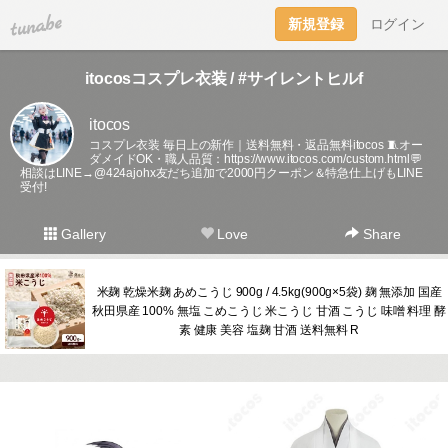
tuna.be
新規登録
ログイン
itocosコスプレ衣装 / #サイレントヒルf
itocos
コスプレ衣装 毎日上の新作｜送料無料・返品無料itocos 🧵オー
ダメイドOK・職人品質：
https://www.itocos.com/custom.html💬
相談はLINE→@424ajohx友だち追加で2000円クーポン＆特急仕上げもLINE
受付!
Gallery
Love
Share
米麹 乾燥米麹 あめこうじ 900g / 4.5kg(900g×5袋) 麹 無添加 国産
秋田県産 100% 無塩 こめこうじ 米こうじ 甘酒 こうじ 味噌 料理 酵
素 健康 美容 塩麹 甘酒 送料無料 R