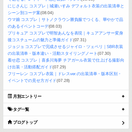
にじさんじ コスプレ｜城瀬いすみ デフォルト衣装の出装清单と
シーン別コーデ案
(08.04)
ウマ娘 コスプレ｜サトノクラウン勝負服でつくる、華やかで品
のあるイベントコーデ
(08.03)
プリキュア コスプレで明智あんなを表現｜キュアアンサー変身
後コスチュームの魅力と準備ガイド
(07.31)
ジョジョ コスプレで完成させるジャイロ・ツェペリ｜SBR衣装
の出装清单・版本違い・活動スタイリングノート
(07.30)
着せ恋 コスプレ｜喜多川海夢 チアガール衣装で仕上げる撮影向
け出装・活動搭配ガイド
(07.29)
フリーレン コスプレ衣装｜ドレスver.の出装清单・版本区别・
イベントでの見せ方ガイド
(07.28)
月別エントリー
タグ一覧
ブログトップ