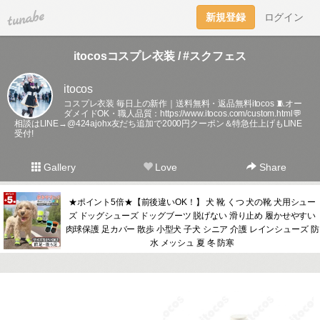
tuna.be
新規登録
ログイン
itocosコスプレ衣装 / #スクフェス
itocos
コスプレ衣装 毎日上の新作｜送料無料・返品無料itocos 🧵オー
ダメイドOK・職人品質：
https://www.itocos.com/custom.html💬
相談はLINE→@424ajohx友だち追加で2000円クーポン＆特急仕上げもLINE
受付!
Gallery
Love
Share
★ポイント5倍★【前後違いOK！】 犬 靴 くつ 犬の靴 犬用シュー
ズ ドッグシューズ ドッグブーツ 脱げない 滑り止め 履かせやすい
肉球保護 足カバー 散歩 小型犬 子犬 シニア 介護 レインシューズ 防
水 メッシュ 夏 冬 防寒