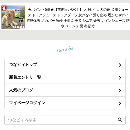
★ポイント5倍★【前後違いOK！】 犬 靴 くつ 犬の靴 犬用シュー
ズ ドッグシューズ ドッグブーツ 脱げない 滑り止め 履かせやすい
肉球保護 足カバー 散歩 小型犬 子犬 シニア 介護 レインシューズ 防
水 メッシュ 夏 冬 防寒
tuna.be
つなビィトップ
新着エントリ一覧
人気のブログ
マイページログイン