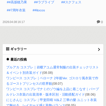
##高坂穂乃果
##ラブライブ
##スクフェス
##7周年衣装
##itocos
0
2026.04.08 16:17
ギャラリー
最近の投稿
ブルアカ コスプレ｜岩櫃アユム通常制服の出装チェックリスト
＆イベント別衣装ガイド
(08.08)
ワンピース コスプレ｜ペローナ 2年後Ver. ゴスロリ風衣装で作
るゴーストプリンセスの世界観
(08.07)
ワンピース コスプレでナミのゾウ編を上品に着こなす｜パープ
ルドレス衣装の出装清单・版本区别・活動搭配ガイド
(08.06)
にじさんじ コスプレ｜甲斐田晴 VΔLZ 三華の樂 ユニット衣装
で魅せる、レイヤード感と装飾バランス
(08.05)