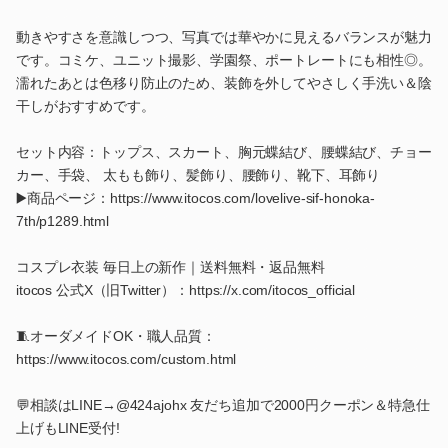
動きやすさを意識しつつ、写真では華やかに見えるバランスが魅力
です。コミケ、ユニット撮影、学園祭、ポートレートにも相性◎。
濡れたあとは色移り防止のため、装飾を外してやさしく手洗い＆陰
干しがおすすめです。
セット内容：トップス、スカート、胸元蝶結び、腰蝶結び、チョー
カー、手袋、 太もも飾り、髪飾り、腰飾り、靴下、耳飾り
▶️商品ページ：https://www.itocos.com/lovelive-sif-honoka-
7th/p1289.html
コスプレ衣装 毎日上の新作｜送料無料・返品無料
itocos 公式X（旧Twitter）：https://x.com/itocos_official
🧵オーダメイドOK・職人品質：
https://www.itocos.com/custom.html
💬相談はLINE→@424ajohx 友だち追加で2000円クーポン＆特急仕
上げもLINE受付!