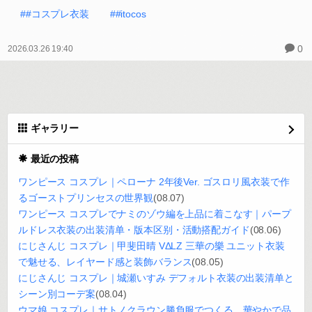
##コスプレ衣装
##itocos
0
2026.03.26 19:40
ギャラリー
最近の投稿
ワンピース コスプレ｜ペローナ 2年後Ver. ゴスロリ風衣装で作
るゴーストプリンセスの世界観
(08.07)
ワンピース コスプレでナミのゾウ編を上品に着こなす｜パープ
ルドレス衣装の出装清单・版本区别・活動搭配ガイド
(08.06)
にじさんじ コスプレ｜甲斐田晴 VΔLZ 三華の樂 ユニット衣装
で魅せる、レイヤード感と装飾バランス
(08.05)
にじさんじ コスプレ｜城瀬いすみ デフォルト衣装の出装清单と
シーン別コーデ案
(08.04)
ウマ娘 コスプレ｜サトノクラウン勝負服でつくる、華やかで品