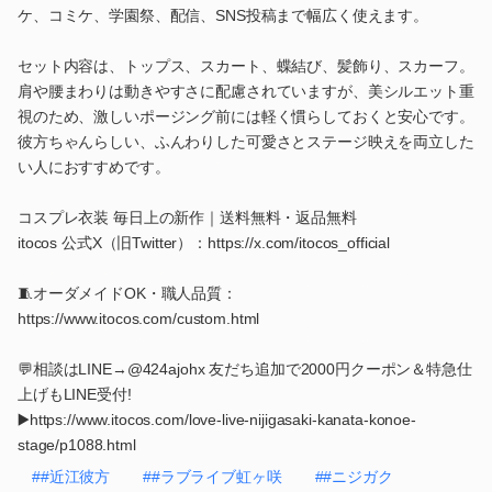
ケ、コミケ、学園祭、配信、SNS投稿まで幅広く使えます。
セット内容は、トップス、スカート、蝶結び、髪飾り、スカーフ。
肩や腰まわりは動きやすさに配慮されていますが、美シルエット重
視のため、激しいポージング前には軽く慣らしておくと安心です。
彼方ちゃんらしい、ふんわりした可愛さとステージ映えを両立した
い人におすすめです。
コスプレ衣装 毎日上の新作｜送料無料・返品無料
itocos 公式X（旧Twitter）：https://x.com/itocos_official
🧵オーダメイドOK・職人品質：
https://www.itocos.com/custom.html
💬相談はLINE→@424ajohx 友だち追加で2000円クーポン＆特急仕
上げもLINE受付!
▶️https://www.itocos.com/love-live-nijigasaki-kanata-konoe-
stage/p1088.html
##近江彼方
##ラブライブ虹ヶ咲
##ニジガク