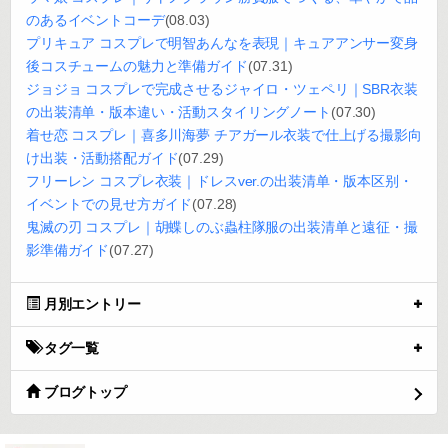
のあるイベントコーデ
(08.03)
プリキュア コスプレで明智あんなを表現｜キュアアンサー変身
後コスチュームの魅力と準備ガイド
(07.31)
ジョジョ コスプレで完成させるジャイロ・ツェペリ｜SBR衣装
の出装清单・版本違い・活動スタイリングノート
(07.30)
着せ恋 コスプレ｜喜多川海夢 チアガール衣装で仕上げる撮影向
け出装・活動搭配ガイド
(07.29)
フリーレン コスプレ衣装｜ドレスver.の出装清单・版本区别・
イベントでの見せ方ガイド
(07.28)
鬼滅の刃 コスプレ｜胡蝶しのぶ蟲柱隊服の出装清单と遠征・撮
影準備ガイド
(07.27)
月別エントリー
タグ一覧
ブログトップ