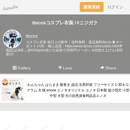
tuna.be
新規登録
ログイン
itocosコスプレ衣装 / #ニジガク
itocos
コスプレ衣装 毎日上の新作｜送料無料・返品無料itocos 🧵オー
ダメイドOK・職人品質：
https://www.itocos.com/custom.html💬
相談はLINE→@424ajohx友だち追加で2000円クーポン＆特急仕上げもLINE
受付!
Gallery
Love
Share
わんちゃん はらまき 腹巻き 温活 冷房対策 フリーサイズ 1-30キロ
グラム 犬 猫 enone エノネオリジナル エノネ 日本製 超小型犬 小型
中型 大型 犬の自然派食料品店エノネ