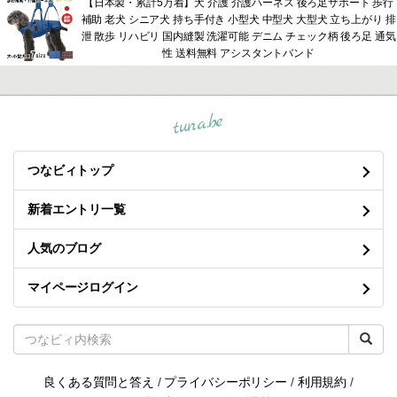
【日本製・累計5万着】犬 介護 介護ハーネス 後ろ足サポート 歩行
補助 老犬 シニア犬 持ち手付き 小型犬 中型犬 大型犬 立ち上がり 排
泄 散歩 リハビリ 国内縫製 洗濯可能 デニム チェック柄 後ろ足 通気
性 送料無料 アシスタントバンド
tuna.be
つなビィトップ
新着エントリ一覧
人気のブログ
マイページログイン
良くある質問と答え
/
プライバシーポリシー
/
利用規約
/