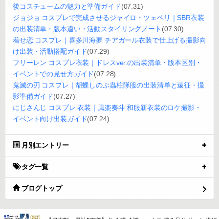
後コスチュームの魅力と準備ガイド
(07.31)
ジョジョ コスプレで完成させるジャイロ・ツェペリ｜SBR衣装
の出装清单・版本違い・活動スタイリングノート
(07.30)
着せ恋 コスプレ｜喜多川海夢 チアガール衣装で仕上げる撮影向
け出装・活動搭配ガイド
(07.29)
フリーレン コスプレ衣装｜ドレスver.の出装清单・版本区别・
イベントでの見せ方ガイド
(07.28)
鬼滅の刃 コスプレ｜胡蝶しのぶ蟲柱隊服の出装清单と遠征・撮
影準備ガイド
(07.27)
にじさんじ コスプレ 衣装｜風楽奏斗 和服新衣装のロケ撮影・
イベント向け出装ガイド
(07.24)
月別エントリー
タグ一覧
ブログトップ