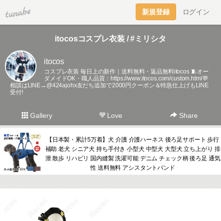
tuna.be
新規登録
ログイン
itocosコスプレ衣装 / #ミリシタ
itocos
コスプレ衣装 毎日上の新作｜送料無料・返品無料itocos 🧵オー
ダメイドOK・職人品質：
https://www.itocos.com/custom.html💬
相談はLINE→@424ajohx友だち追加で2000円クーポン＆特急仕上げもLINE
受付!
Gallery
Love
Share
【日本製・累計5万着】犬 介護 介護ハーネス 後ろ足サポート 歩行
補助 老犬 シニア犬 持ち手付き 小型犬 中型犬 大型犬 立ち上がり 排
泄 散歩 リハビリ 国内縫製 洗濯可能 デニム チェック柄 後ろ足 通気
性 送料無料 アシスタントバンド