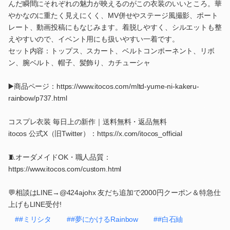
んだ瞬間にそれぞれの魅力が映えるのがこの衣装のいいところ。華
やかなのに重たく見えにくく、MV併せやステージ風撮影、ポート
レート、動画投稿にもなじみます。着脱しやすく、シルエットも整
えやすいので、イベント用にも扱いやすい一着です。
セット内容：トップス、スカート、ベルトコンポーネント、リボ
ン、腕ベルト、帽子、髪飾り、カチューシャ
▶️商品ページ：https://www.itocos.com/mltd-yume-ni-kakeru-
rainbow/p737.html
コスプレ衣装 毎日上の新作｜送料無料・返品無料
itocos 公式X（旧Twitter）：https://x.com/itocos_official
🧵オーダメイドOK・職人品質：
https://www.itocos.com/custom.html
💬相談はLINE→@424ajohx 友だち追加で2000円クーポン＆特急仕
上げもLINE受付!
##ミリシタ
##夢にかけるRainbow
##白石紬