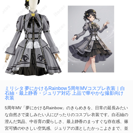
ミリシタ 夢にかけるRainbow 5周年MVコスプレ衣装｜白
石紬・最上静香・ジュリア対応 上品で華やかな撮影向け
衣装
5周年MV「夢にかけるRainbow」のきらめきを、日常の延長みたい
な自然さで楽しみたい人にぴったりのコスプレ衣装です。白石紬の
澄んだ気品、中谷育の愛らしさ、最上静香のまっすぐな存在感、篠
宮可憐のやさしい空気感、ジュリアの凛としたかっこよさまで、並