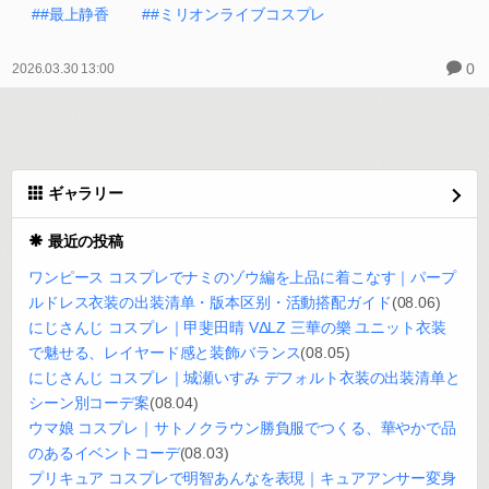
##最上静香
##ミリオンライブコスプレ
0
2026.03.30 13:00
ギャラリー
最近の投稿
ワンピース コスプレでナミのゾウ編を上品に着こなす｜パープ
ルドレス衣装の出装清单・版本区别・活動搭配ガイド
(08.06)
にじさんじ コスプレ｜甲斐田晴 VΔLZ 三華の樂 ユニット衣装
で魅せる、レイヤード感と装飾バランス
(08.05)
にじさんじ コスプレ｜城瀬いすみ デフォルト衣装の出装清单と
シーン別コーデ案
(08.04)
ウマ娘 コスプレ｜サトノクラウン勝負服でつくる、華やかで品
のあるイベントコーデ
(08.03)
プリキュア コスプレで明智あんなを表現｜キュアアンサー変身