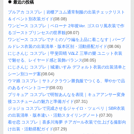
最近の投稿
ブルアカ コスプレ｜岩櫃アユム通常制服の出装チェックリスト
＆イベント別衣装ガイド
(08.08)
ワンピース コスプレ｜ペローナ 2年後Ver. ゴスロリ風衣装で作
るゴーストプリンセスの世界観
(08.07)
ワンピース コスプレでナミのゾウ編を上品に着こなす｜パープ
ルドレス衣装の出装清单・版本区别・活動搭配ガイド
(08.06)
にじさんじ コスプレ｜甲斐田晴 VΔLZ 三華の樂 ユニット衣装
で魅せる、レイヤード感と装飾バランス
(08.05)
にじさんじ コスプレ｜城瀬いすみ デフォルト衣装の出装清单と
シーン別コーデ案
(08.04)
ウマ娘 コスプレ｜サトノクラウン勝負服でつくる、華やかで品
のあるイベントコーデ
(08.03)
プリキュア コスプレで明智あんなを表現｜キュアアンサー変身
後コスチュームの魅力と準備ガイド
(07.31)
ジョジョ コスプレで完成させるジャイロ・ツェペリ｜SBR衣装
の出装清单・版本違い・活動スタイリングノート
(07.30)
着せ恋 コスプレ｜喜多川海夢 チアガール衣装で仕上げる撮影向
け出装・活動搭配ガイド
(07.29)