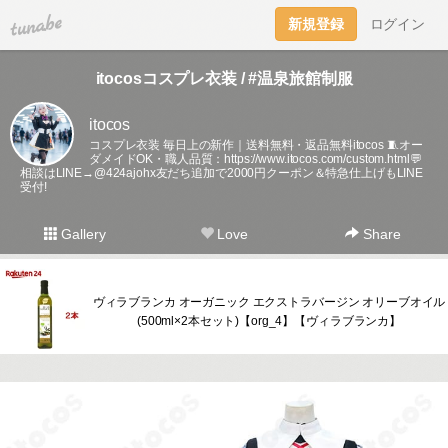
tuna.be
新規登録
ログイン
itocosコスプレ衣装 / #温泉旅館制服
itocos
コスプレ衣装 毎日上の新作｜送料無料・返品無料itocos 🧵オー
ダメイドOK・職人品質：
https://www.itocos.com/custom.html💬
相談はLINE→@424ajohx友だち追加で2000円クーポン＆特急仕上げもLINE
受付!
Gallery
Love
Share
ヴィラブランカ オーガニック エクストラバージン オリーブオイル
(500ml×2本セット)【org_4】【ヴィラブランカ】