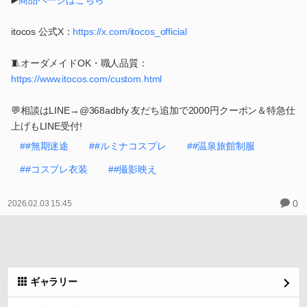
▶️
商品ページはこちら
itocos 公式X：
https://x.com/itocos_official
🧵オーダメイドOK・職人品質：
https://www.itocos.com/custom.html
💬相談はLINE→@368adbfy 友だち追加で2000円クーポン＆特急仕
上げもLINE受付!
##無期迷途
##ルミナコスプレ
##温泉旅館制服
##コスプレ衣装
##撮影映え
0
2026.02.03 15:45
ギャラリー