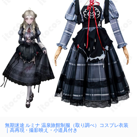
無期迷途 ルミナ 温泉旅館制服（取り調べ）コスプレ衣装
｜高再現・撮影映え・小道具付き