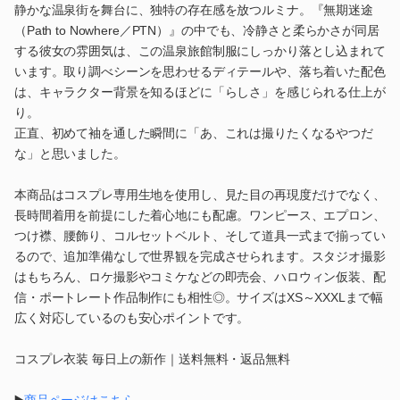
静かな温泉街を舞台に、独特の存在感を放つルミナ。『無期迷途
（Path to Nowhere／PTN）』の中でも、冷静さと柔らかさが同居
する彼女の雰囲気は、この温泉旅館制服にしっかり落とし込まれて
います。取り調べシーンを思わせるディテールや、落ち着いた配色
は、キャラクター背景を知るほどに「らしさ」を感じられる仕上が
り。
正直、初めて袖を通した瞬間に「あ、これは撮りたくなるやつだ
な」と思いました。
本商品はコスプレ専用生地を使用し、見た目の再現度だけでなく、
長時間着用を前提にした着心地にも配慮。ワンピース、エプロン、
つけ襟、腰飾り、コルセットベルト、そして道具一式まで揃ってい
るので、追加準備なしで世界観を完成させられます。スタジオ撮影
はもちろん、ロケ撮影やコミケなどの即売会、ハロウィン仮装、配
信・ポートレート作品制作にも相性◎。サイズはXS～XXXLまで幅
広く対応しているのも安心ポイントです。
コスプレ衣装 毎日上の新作｜送料無料・返品無料