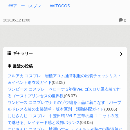
##アニーコスプレ
##ITOCOS
0
2026.05.12 11:00
ギャラリー
最近の投稿
ブルアカ コスプレ｜岩櫃アユム通常制服の出装チェックリスト
＆イベント別衣装ガイド
(08.08)
ワンピース コスプレ｜ペローナ 2年後Ver. ゴスロリ風衣装で作
るゴーストプリンセスの世界観
(08.07)
ワンピース コスプレでナミのゾウ編を上品に着こなす｜パープ
ルドレス衣装の出装清单・版本区别・活動搭配ガイド
(08.06)
にじさんじ コスプレ｜甲斐田晴 VΔLZ 三華の樂 ユニット衣装
で魅せる、レイヤード感と装飾バランス
(08.05)
にじさんじ コスプレ｜城瀬いすみ デフォルト衣装の出装清单と