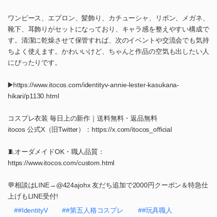
ワンピース、エプロン、髪飾り、カチューシャ、リボン、メガネ、
靴下、耳飾りがセットになっており、キャラ感を整えやすい構成で
す。清潔に乾燥させて保管すれば、次のイベントや交流会でも気持
ちよく使えます。かわいいけど、ちゃんと作品の空気も出したい人
にぴったりです。
▶️https://www.itocos.com/identityv-annie-lester-kasukana-
hikari/p1130.html
コスプレ衣装 毎日上の新作｜送料無料・返品無料
itocos 公式X（旧Twitter）：https://x.com/itocos_official
🧵オーダメイドOK・職人品質：
https://www.itocos.com/custom.html
💬相談はLINE→@424ajohx 友だち追加で2000円クーポン＆特急仕
上げもLINE受付!
##IdentityV
##第五人格コスプレ
##玩具職人