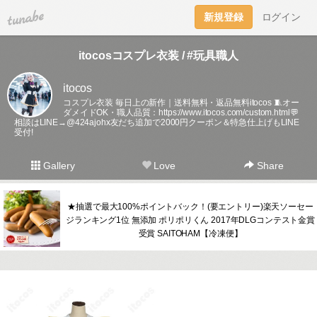
tuna.be
新規登録
ログイン
itocosコスプレ衣装 / #玩具職人
itocos
コスプレ衣装 毎日上の新作｜送料無料・返品無料itocos 🧵オー
ダメイドOK・職人品質：
https://www.itocos.com/custom.html💬
相談はLINE→@424ajohx友だち追加で2000円クーポン＆特急仕上げもLINE
受付!
Gallery
Love
Share
★抽選で最大100%ポイントバック！(要エントリー)楽天ソーセー
ジランキング1位 無添加 ポリポリくん 2017年DLGコンテスト金賞
受賞 SAITOHAM【冷凍便】