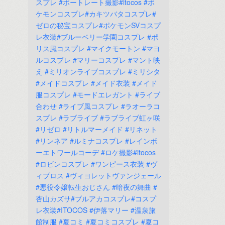
スプレ
#ポートレート撮影#itocos
#ポ
ケモンコスプレ#カキツバタコスプレ#
ゼロの秘宝コスプレ#ポケモンSVコスプ
レ衣装#ブルーベリー学園コスプレ
#ポ
リス風コスプレ
#マイクモートン
#マヨ
ルコスプレ
#マリーコスプレ
#マント映
え
#ミリオンライブコスプレ
#ミリシタ
#メイドコスプレ
#メイド衣装
#メイド
服コスプレ
#モードエレガント
#ライブ
合わせ
#ライブ風コスプレ
#ラオーラコ
スプレ
#ラブライブ
#ラブライブ虹ヶ咲
#リゼロ
#リトルマーメイド
#リネット
#リンネア
#ルミナコスプレ
#レインボ
ーエトワールコーデ
#ロケ撮影#itocos
#ロビンコスプレ
#ワンピース衣装
#ヴ
ィブロス
#ヴィヨレットヴァンジェール
#悪役令嬢転生おじさん
#暗夜の舞曲
#
杏山カズサ#ブルアカコスプレ#コスプ
レ衣装#ITOCOS
#伊落マリー
#温泉旅
館制服
#夏コミ
#夏コミコスプレ
#夏コ