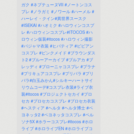
ガク
#ネプテューヌVII
#ノートンコス
プレ
#ノラガミ
#ノワール
#ハーメル
#
ハーレイ・クイン#異世界スースク
#ISEKAI
#ハオミク
#ハロウィンコスプ
レ
#ハロウィンコスプレ#ITOCOS
#ハ
ロウィン仮装#itocos
#ハロウィン撮影
#パジャマ衣装
#ヒパティア
#ビビアン
コスプレ
#ピンクメイド
#ブラウンダス
ト2
#ブルーアーカイブ
#ブルアカ
#ブ
レッディ
#ブローニャコスプレ
#プラナ
#プリキュアコスプレ
#プリパラ
#プリ
パラ#白玉みかん#シルキーハートサイ
リウムコーデ#コスプレ衣装#ライブ衣
装#itocos
#プロジェクトセカイ
#プロ
セカ
#プロセカコスプレ
#プロセカ衣装
#ヘスティア
#ヘルタ
#ヘルタ博士
#ベ
ヨネッタ2
#ベヨネッタコスプレ
#ペル
ソナ5X
#ホラーコスプレ#itocos
#ホロ
ライブ
#ホロライブEN
#ホロライブコ