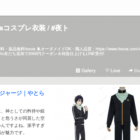
cosコスプレ衣装 / #夜ト
・返品無料itocos 🧵オーダメイドOK・職人品質：
https://www.itocos.com/
johx友だち追加で2000円クーポン＆特急仕上げもLINE受付!
Gallery
Love
Sha
りジャージ｜やとら
に、神としての矜持や鋭
さと危うさが同居した空
いんですよね。派手すぎ
感が魅力です。