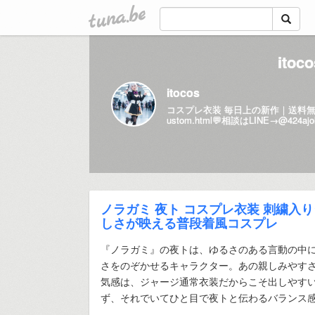
tuna.be
ito
itocos
コスプレ衣装 毎日上の新作｜送料無料
ustom.html💬
相談はLINE→@424a
ノラガミ 夜ト コスプレ衣装 刺繍入
しさが映える普段着風コスプレ
『ノラガミ』の夜トは、ゆるさのある言動の中
さをのぞかせるキャラクター。あの親しみやす
気感は、ジャージ通常衣装だからこそ出しやす
ず、それでいてひと目で夜トと伝わるバランス