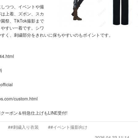
にしつつ、イベントや撮
容は上着、ズボン、スカ
祭、TikTok撮影まで
りやすい一着です。シワ
やすく、刺繍部分をきれいに保ちやすいのもポイントです。
44.html
料
ficial
com/custom.html
00円クーポン＆特急仕上げもLINE受付!
##刺繍入り衣装
##イベント撮影向け
2026.04.23 11:14