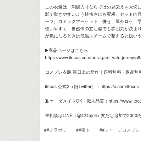
この衣装は、刺繍入りならではの見栄えを大切
影で動きやすいよう軽快さにも配慮。セット内
ーフ。コミックマーケット、併せ、屋外ロケ、学園
使いやすく、自然体の立ち姿でも雰囲気が決ま
が気になるときは低温スチームで整えると扱い
▶️商品ページはこちら
https://www.itocos.com/noragami-yato-jersey/p9
コスプレ衣装 毎日上の新作｜送料無料・返品無
itocos 公式X（旧Twitter）：https://x.com/itocos_of
🧵オーダメイドOK・職人品質：https://www.itocos.
💬相談はLINE→@424ajohx 友だち追加で20
##ノラガミ
##夜ト
##ジャージコスプレ