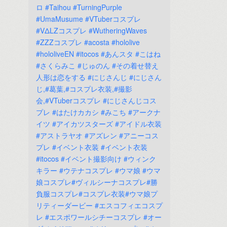
ロ
#Taihou
#TurningPurple
#UmaMusume
#VTuberコスプレ
#VΔLZコスプレ
#WutheringWaves
#ZZZコスプレ
#acosta
#hololive
#hololiveEN
#itocos
#あんスタ
#こはね
#さくらみこ
#じゅのん
#その着せ替え
人形は恋をする
#にじさんじ
#にじさん
じ,#葛葉,#コスプレ衣装,#撮影
会,#VTuberコスプレ
#にじさんじコス
プレ
#はたけカカシ
#みこち
#アークナ
イツ
#アイカツスターズ
#アイドル衣装
#アストラヤオ
#アズレン
#アニーコス
プレ
#イベント衣装
#イベント衣装
#itocos
#イベント撮影向け
#ウィンク
キラー
#ウテナコスプレ
#ウマ娘
#ウマ
娘コスプレ#ヴィルシーナコスプレ#勝
負服コスプレ#コスプレ衣装#ウマ娘プ
リティーダービー
#エスコフィエコスプ
レ
#エスポワールシチーコスプレ
#オー