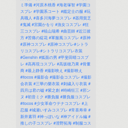
ミ準備
#河原木桃香
#海老塚智
#学園コ
スプレ
#学園系コート
#鑑定士の服
#玩
具職人
#喜多川海夢コスプレ
#器用貧乏
#鬼滅
#宮園かをり
#漁女コスプレ
#狂
三コスプレ
#暁山瑞希
#曲芸師
#近江彼
方
#苦痛の綻花
#軍服風コスプレ
#原神
#原神コスプレ
#原神コスプレ#シトラ
リコスプレ#シトラリコスプレ衣装
#Genshin
#狐面の男
#甲斐田晴コスプ
レ
#高再現コスプレ
#高坂穂乃果
#骨董
商
#最上静香
#撮影映え
#撮影映え
#itocos
#撮影会
#撮影会コスプレ
#撮影
会衣装
#三華の樂衣装
#刺繍入り衣装
#
四月は君の嘘
#紫之創
#時崎狂三
#邪ン
ヌ
#初音ミク
#勝負服
#勝負服コスプレ
#itocos
#少女革命ウテナコスプレ
#上
忍服
#城瀬いすみコスプレ
#常喜寿幸
#
新井素羽
#神っぽいな
#神アイドル編
#
推しの子コスプレ
#澄野拓海
#制服コス