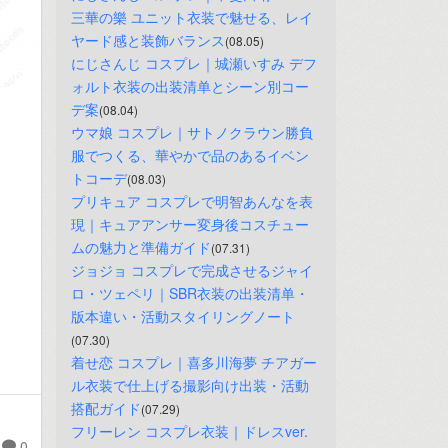
三華の樂 ユニット衣装で魅せる、レイ
ヤード感と装飾バランス
(08.05)
にじさんじ コスプレ｜城瀬いすみ デフ
ォルト衣装の出装清单とシーン別コー
デ案
(08.04)
ウマ娘 コスプレ｜サトノクラウン勝負
服でつくる、華やかで品のあるイベン
トコーデ
(08.03)
プリキュア コスプレで明智あんなを表
現｜キュアアンサー変身後コスチュー
ムの魅力と準備ガイド
(07.31)
ジョジョ コスプレで完成させるジャイ
ロ・ツェペリ｜SBR衣装の出装清单・
版本違い・活動スタイリングノート
(07.30)
着せ恋 コスプレ｜喜多川海夢 チアガー
ル衣装で仕上げる撮影向け出装・活動
搭配ガイド
(07.29)
フリーレン コスプレ衣装｜ドレスver.
0