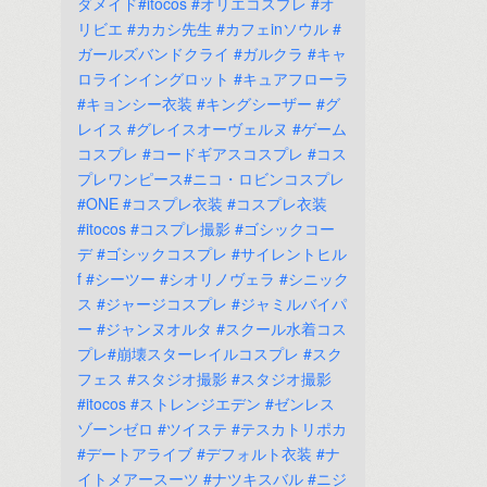
ダメイド#itocos
#オリエコスプレ
#オ
リビエ
#カカシ先生
#カフェinソウル
#
ガールズバンドクライ
#ガルクラ
#キャ
ロラインイングロット
#キュアフローラ
#キョンシー衣装
#キングシーザー
#グ
レイス
#グレイスオーヴェルヌ
#ゲーム
コスプレ
#コードギアスコスプレ
#コス
プレワンピース#ニコ・ロビンコスプレ
#ONE
#コスプレ衣装
#コスプレ衣装
#itocos
#コスプレ撮影
#ゴシックコー
デ
#ゴシックコスプレ
#サイレントヒル
f
#シーツー
#シオリノヴェラ
#シニック
ス
#ジャージコスプレ
#ジャミルバイパ
ー
#ジャンヌオルタ
#スクール水着コス
プレ#崩壊スターレイルコスプレ
#スク
フェス
#スタジオ撮影
#スタジオ撮影
#itocos
#ストレンジエデン
#ゼンレス
ゾーンゼロ
#ツイステ
#テスカトリポカ
#デートアライブ
#デフォルト衣装
#ナ
イトメアースーツ
#ナツキスバル
#ニジ