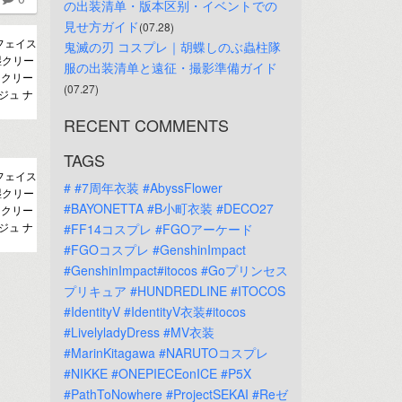
の出装清单・版本区别・イベントでの
見せ方ガイド
(07.28)
 フェイス
鬼滅の刃 コスプレ｜胡蝶しのぶ蟲柱隊
湿クリー
服の出装清单と遠征・撮影準備ガイド
 クリー
(07.27)
ジュ ナ
RECENT COMMENTS
TAGS
 フェイス
#
#7周年衣装
#AbyssFlower
湿クリー
#BAYONETTA
#B小町衣装
#DECO27
 クリー
ジュ ナ
#FF14コスプレ
#FGOアーケード
#FGOコスプレ
#GenshinImpact
#GenshinImpact#itocos
#Goプリンセス
プリキュア
#HUNDREDLINE
#ITOCOS
#IdentityV
#IdentityV衣装#itocos
#LivelyladyDress
#MV衣装
#MarinKitagawa
#NARUTOコスプレ
#NIKKE
#ONEPIECEonICE
#P5X
#PathToNowhere
#ProjectSEKAI
#Reゼ