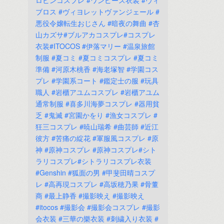
ロビンコスプレ
#ワンピース衣装
#ヴィ
ブロス
#ヴィヨレットヴァンジェール
#
悪役令嬢転生おじさん
#暗夜の舞曲
#杏
山カズサ#ブルアカコスプレ#コスプレ
衣装#ITOCOS
#伊落マリー
#温泉旅館
制服
#夏コミ
#夏コミコスプレ
#夏コミ
準備
#河原木桃香
#海老塚智
#学園コス
プレ
#学園系コート
#鑑定士の服
#玩具
職人
#岩櫃アユムコスプレ
#岩櫃アユム
通常制服
#喜多川海夢コスプレ
#器用貧
乏
#鬼滅
#宮園かをり
#漁女コスプレ
#
狂三コスプレ
#暁山瑞希
#曲芸師
#近江
彼方
#苦痛の綻花
#軍服風コスプレ
#原
神
#原神コスプレ
#原神コスプレ#シト
ラリコスプレ#シトラリコスプレ衣装
#Genshin
#狐面の男
#甲斐田晴コスプ
レ
#高再現コスプレ
#高坂穂乃果
#骨董
商
#最上静香
#撮影映え
#撮影映え
#itocos
#撮影会
#撮影会コスプレ
#撮影
会衣装
#三華の樂衣装
#刺繍入り衣装
#