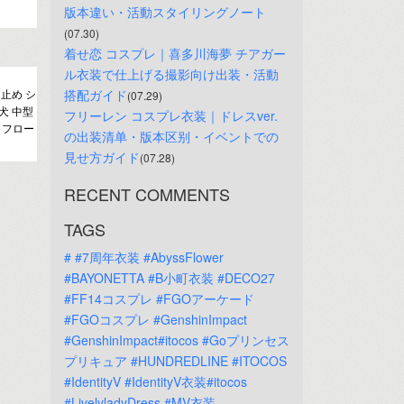
版本違い・活動スタイリングノート
(07.30)
着せ恋 コスプレ｜喜多川海夢 チアガー
ル衣装で仕上げる撮影向け出装・活動
止め シ
搭配ガイド
(07.29)
型犬 中型
フリーレン コスプレ衣装｜ドレスver.
 フロー
の出装清单・版本区别・イベントでの
見せ方ガイド
(07.28)
RECENT COMMENTS
TAGS
#
#7周年衣装
#AbyssFlower
#BAYONETTA
#B小町衣装
#DECO27
#FF14コスプレ
#FGOアーケード
#FGOコスプレ
#GenshinImpact
#GenshinImpact#itocos
#Goプリンセス
プリキュア
#HUNDREDLINE
#ITOCOS
#IdentityV
#IdentityV衣装#itocos
#LivelyladyDress
#MV衣装