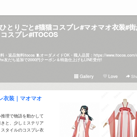
#薬屋のひとりごと#猫猫コスプレ#マオマオ衣装#街
コスプレ#ITOCOS
・返品無料itocos 🧵オーダメイドOK・職人品質：
https://www.itocos.com/
johx友だち追加で2000円クーポン＆特急仕上げもLINE受付!
Gallery
Love
Sha
プレ衣装｜マオマオ
い推理で物語を動かして
着きと、少しミステリア
きスタイルのコスプレ衣