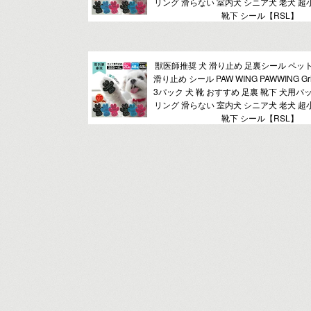
リング 滑らない 室内犬 シニア犬 老犬 超
靴下 シール【RSL】
獣医師推奨 犬 滑り止め 足裏シール ペッ
滑り止め シール PAW WING PAWWING Grip 
3パック 犬 靴 おすすめ 足裏 靴下 犬用パ
リング 滑らない 室内犬 シニア犬 老犬 超
靴下 シール【RSL】