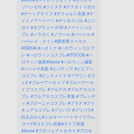
ゾーンゼロ
#ツイステ
#テスカトリポカ
#デートアライブ
#デフォルト衣装
#ナ
イトメアースーツ
#ナツキスバル
#ニジ
ガク
#ネプテューヌVII
#ノートンコス
プレ
#ノラガミ
#ノワール
#ハーメル
#
ハーレイ・クイン#異世界スースク
#ISEKAI
#ハオミク
#ハロウィンコスプ
レ
#ハロウィンコスプレ#ITOCOS
#ハ
ロウィン仮装#itocos
#ハロウィン撮影
#パジャマ衣装
#ヒパティア
#ビビアン
コスプレ
#ピンクメイド
#ブラウンダス
ト2
#ブルーアーカイブ
#ブルーアーカ
イブコスプレ
#ブルアカ
#ブルアカコス
プレ
#ブルアカコスプレ衣装
#ブレッデ
ィ
#ブローニャコスプレ
#プラナ
#プリ
キュアコスプレ
#プリパラ
#プリパラ#
白玉みかん#シルキーハートサイリウム
コーデ#コスプレ衣装#ライブ衣装
#itocos
#プロジェクトセカイ
#プロセ