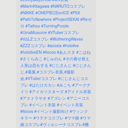
#MarinKitagawa
#NARUTOコスプレ
#NIKKE
#ONEPIECEonICE
#P5X
#PathToNowhere
#ProjectSEKAI
#Reゼ
ロ
#Taihou
#TurningPurple
#UmaMusume
#VTuberコスプレ
#VΔLZコスプレ
#WutheringWaves
#ZZZコスプレ
#acosta
#hololive
#hololiveEN
#itocos
#あんスタ
#こはね
#さくらみこ
#じゅのん
#その着せ替え
人形は恋をする
#にじさんじ
#にじさん
じ,#葛葉,#コスプレ衣装,#撮影
会,#VTuberコスプレ
#にじさんじコス
プレ
#はたけカカシ
#みこち
#アークナ
イツ
#アイカツスターズ
#アイドル衣装
#アストラヤオ
#アズレン
#アニーコス
プレ
#イベント衣装
#イベント衣装
#itocos
#イベント撮影向け
#ウィンク
キラー
#ウテナコスプレ
#ウマ娘
#ウマ
娘コスプレ#ヴィルシーナコスプレ#勝