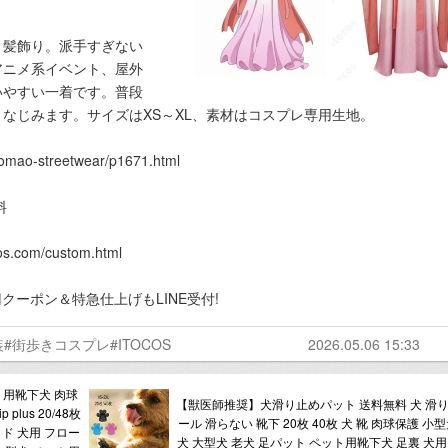
、髪飾り。派手すぎない
アニメ系イベント、屋外
いやすい一着です。普段
なじみます。サイズはXS～XL、素材はコスプレ専用生地。
aomao-streetwear/p1671.html
料
com/custom.html
00円クーポン＆特急仕上げもLINE受付!
街歩きコスプレ#ITOCOS
2026.05.06 15:33
ト用靴下犬 肉球
【獣医師推奨】犬滑り止めパット 送料無料 犬 滑り
plus 20/48枚
ール 滑らない 靴下 20枚 40枚 犬 靴 肉球保護 小
ッド 犬用 フロー
犬 大型犬 老犬 足パット ペット用靴下犬 足裏 犬用