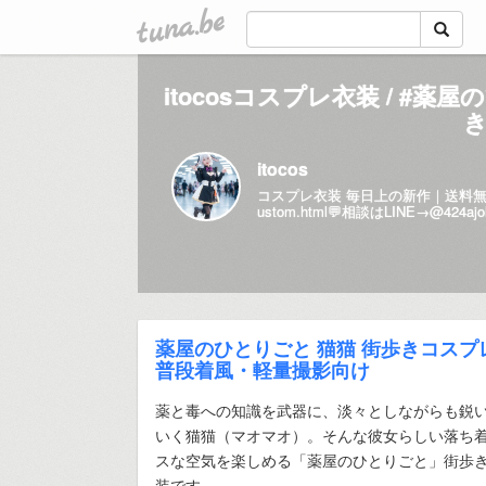
tuna.be
itocosコスプレ衣装 / 
き
itocos
コスプレ衣装 毎日上の新作｜送料無料
ustom.html💬
相談はLINE→@424a
薬屋のひとりごと 猫猫 街歩きコス
普段着風・軽量撮影向け
薬と毒への知識を武器に、淡々としながらも鋭
いく猫猫（マオマオ）。そんな彼女らしい落ち
スな空気を楽しめる「薬屋のひとりごと」街歩
装です。