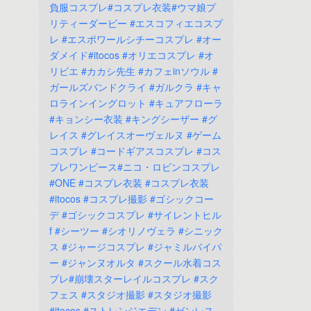
負服コスプレ#コスプレ衣装#ウマ娘プ
リティーダービー
#エスコフィエコスプ
レ
#エスポワールシチーコスプレ
#オー
ダメイド#itocos
#オリエコスプレ
#オ
リビエ
#カカシ先生
#カフェinソウル
#
ガールズバンドクライ
#ガルクラ
#キャ
ロラインイングロット
#キュアフローラ
#キョンシー衣装
#キングシーザー
#グ
レイス
#グレイスオーヴェルヌ
#ゲーム
コスプレ
#コードギアスコスプレ
#コス
プレワンピース#ニコ・ロビンコスプレ
#ONE
#コスプレ衣装
#コスプレ衣装
#itocos
#コスプレ撮影
#ゴシックコー
デ
#ゴシックコスプレ
#サイレントヒル
f
#シーツー
#シオリノヴェラ
#シニック
ス
#ジャージコスプレ
#ジャミルバイパ
ー
#ジャンヌオルタ
#スクール水着コス
プレ#崩壊スターレイルコスプレ
#スク
フェス
#スタジオ撮影
#スタジオ撮影
#itocos
#ストレンジエデン
#ゼンレス