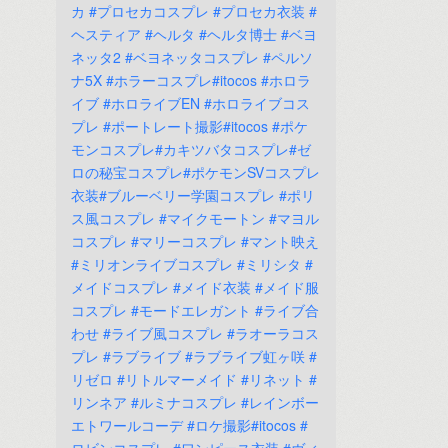
カ
#プロセカコスプレ
#プロセカ衣装
#
ヘスティア
#ヘルタ
#ヘルタ博士
#ベヨ
ネッタ2
#ベヨネッタコスプレ
#ペルソ
ナ5X
#ホラーコスプレ#itocos
#ホロラ
イブ
#ホロライブEN
#ホロライブコス
プレ
#ポートレート撮影#itocos
#ポケ
モンコスプレ#カキツバタコスプレ#ゼ
ロの秘宝コスプレ#ポケモンSVコスプレ
衣装#ブルーベリー学園コスプレ
#ポリ
ス風コスプレ
#マイクモートン
#マヨル
コスプレ
#マリーコスプレ
#マント映え
#ミリオンライブコスプレ
#ミリシタ
#
メイドコスプレ
#メイド衣装
#メイド服
コスプレ
#モードエレガント
#ライブ合
わせ
#ライブ風コスプレ
#ラオーラコス
プレ
#ラブライブ
#ラブライブ虹ヶ咲
#
リゼロ
#リトルマーメイド
#リネット
#
リンネア
#ルミナコスプレ
#レインボー
エトワールコーデ
#ロケ撮影#itocos
#