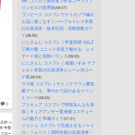
Ver. ゴスロリ風衣装で作るゴーストプ
リンセスの世界観
(08.07)
ワンピース コスプレでナミのゾウ編を
上品に着こなす｜パープルドレス衣装
の出装清单・版本区别・活動搭配ガイ
ド
(08.06)
にじさんじ コスプレ｜甲斐田晴 VΔLZ 
三華の樂 ユニット衣装で魅せる、レイ
ヤード感と装飾バランス
(08.05)
にじさんじ コスプレ｜城瀬いすみ デフ
ォルト衣装の出装清单とシーン別コー
デ案
(08.04)
ウマ娘 コスプレ｜サトノクラウン勝負
服でつくる、華やかで品のあるイベン
トコーデ
(08.03)
0
プリキュア コスプレで明智あんなを表
現｜キュアアンサー変身後コスチュー
ムの魅力と準備ガイド
(07.31)
止め シ
ジョジョ コスプレで完成させるジャイ
型犬 中型
ロ・ツェペリ｜SBR衣装の出装清单・
 フロー