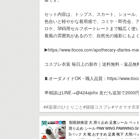
セット内容は、トップス、スカート、ショール
色合いと軽やかな着用感で、コミケ・即売会、
ロケ、SNS用セルフポートレートまで幅広く使
着風の雰囲気があるので、自然光の撮影にもよく
▶️https://www.itocos.com/apothecary-diaries-m
コスプレ衣装 毎日上の新作｜送料無料・返品無
🧵オーダメイドOK・職人品質：https://www.itocos.
💬相談はLINE→@424ajohx 友だち追加で20
##薬屋のひとりごと#猫猫コスプレ#マオマオ衣装#
獣医師推奨 犬 滑り止め 足裏シール ペッ
滑り止め シール PAW WING PAWWING Grip 
3パック 犬 靴 おすすめ 足裏 靴下 犬用パ