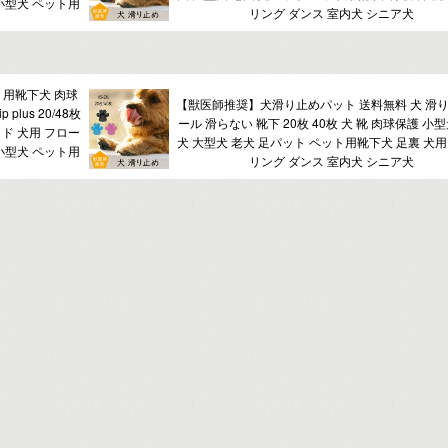
小型犬 ペット用
リング ダンス 室内犬 シニア犬
ト用靴下犬 肉球
【獣医師推奨】犬滑り止めパット 送料無料 犬 滑り
plus 20/48枚
ール 滑らない 靴下 20枚 40枚 犬 靴 肉球保護 小
ッド 犬用 フロー
犬 大型犬 老犬 足パット ペット用靴下犬 足裏 犬用
小型犬 ペット用
リング ダンス 室内犬 シニア犬