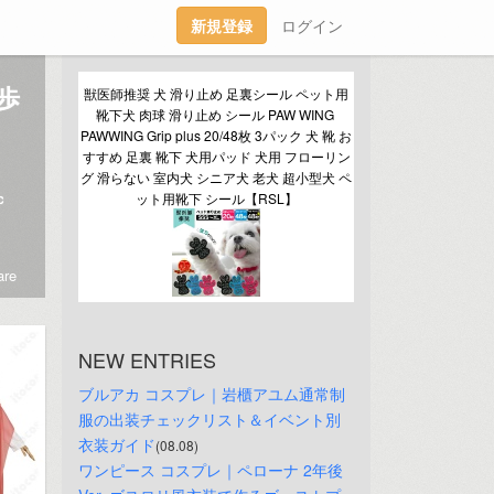
新規登録
ログイン
歩
獣医師推奨 犬 滑り止め 足裏シール ペット用
靴下犬 肉球 滑り止め シール PAW WING 
PAWWING Grip plus 20/48枚 3パック 犬 靴 お
すすめ 足裏 靴下 犬用パッド 犬用 フローリン
グ 滑らない 室内犬 シニア犬 老犬 超小型犬 ペ
c
ット用靴下 シール【RSL】
re
NEW ENTRIES
ブルアカ コスプレ｜岩櫃アユム通常制
服の出装チェックリスト＆イベント別
衣装ガイド
(08.08)
ワンピース コスプレ｜ペローナ 2年後