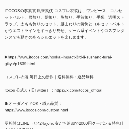
ITOCOSの李素裳 風来義侠 コスプレ衣装は、ワンピース、コルセ
ットベルト、腰飾り、髪飾り、胸飾り、手首飾り、手袋、透明スト
ラップ、太もも飾りのセット。腰まわりの装飾とコルセットベルト
がウエストラインをすっきり見せ、ゲーム系イベントやコスプレダ
ンスでも動きのあるシルエットを楽しめます。
▶️https://www.itocos.com/honkai-impact-3rd-li-sushang-furai-
gikyo/p1639.html
コスプレ衣装 毎日上の新作｜送料無料・返品無料
itocos 公式X（旧Twitter）：https://x.com/itocos_official
🧵オーダメイドOK・職人品質：
https://www.itocos.com/custom.html
💬相談はLINE→@424ajohx 友だち追加で2000円クーポン＆特急仕