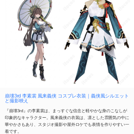
崩壊3rd 李素裳 風来義侠 コスプレ衣装｜義侠風シルエット
と撮影映え
『崩壊3rd』の李素裳は、まっすぐな信念と軽やかな身のこなしが
印象的なキャラクター。風来義侠の衣装は、凛とした雰囲気の中に
華やかさもあり、スタジオ撮影や屋外ロケでも表情を作りやすい一
着です。