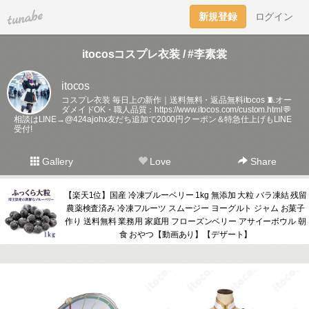
tuna.be
新規登録
ログイン
itocosコスプレ衣装 / #李素裳
itocos
コスプレ衣装 毎日上の新作｜送料無料・返品無料itocos 🧵オー
ダメイドOK・職人品質：
https://www.itocos.com/custom.html💬
相談はLINE→@424ajohx友だち追加で2000円クーポン＆特急仕上げもLINE
受付!
Gallery
Love
Share
【楽天1位】国産 冷凍ブルーベリー 1kg 無添加 大粒 バラ凍結 残留
農薬検査済み 冷凍フルーツ スムージー ヨーグルト ジャム お菓子
作り 送料無料 業務用 家庭用 フローズンベリー アサイーボウル 朝
食 おやつ【動画あり】【デザート】