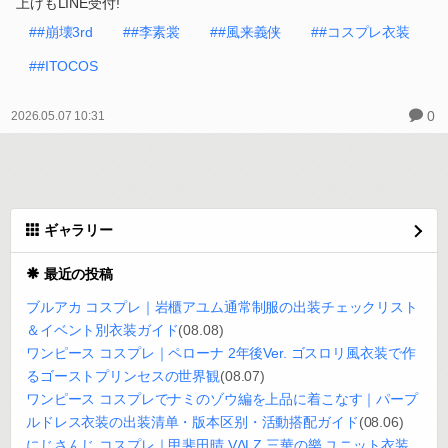
上げもLINE受付!
##崩壊3rd
##李素裳
##風来義侠
##コスプレ衣装
##ITOCOS
0
2026.05.07 10:31
ギャラリー
最近の投稿
ブルアカ コスプレ｜岩櫃アユム通常制服の出装チェックリスト
＆イベント別衣装ガイド
(08.08)
ワンピース コスプレ｜ペローナ 2年後Ver. ゴスロリ風衣装で作
るゴーストプリンセスの世界観
(08.07)
ワンピース コスプレでナミのゾウ編を上品に着こなす｜パープ
ルドレス衣装の出装清单・版本区别・活動搭配ガイド
(08.06)
にじさんじ コスプレ｜甲斐田晴 VΔLZ 三華の樂 ユニット衣装