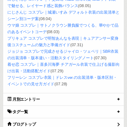
で魅せる、レイヤード感と装飾バランス
(08.05)
にじさんじ コスプレ｜城瀬いすみ デフォルト衣装の出装清单と
シーン別コーデ案
(08.04)
ウマ娘 コスプレ｜サトノクラウン勝負服でつくる、華やかで品
のあるイベントコーデ
(08.03)
プリキュア コスプレで明智あんなを表現｜キュアアンサー変身
後コスチュームの魅力と準備ガイド
(07.31)
ジョジョ コスプレで完成させるジャイロ・ツェペリ｜SBR衣装
の出装清单・版本違い・活動スタイリングノート
(07.30)
着せ恋 コスプレ｜喜多川海夢 チアガール衣装で仕上げる撮影向
け出装・活動搭配ガイド
(07.29)
フリーレン コスプレ衣装｜ドレスver.の出装清单・版本区别・
イベントでの見せ方ガイド
(07.28)
月別エントリー
タグ一覧
ブログトップ