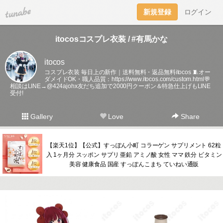
tuna.be
新規登録
ログイン
itocosコスプレ衣装 / #有馬かな
itocos
コスプレ衣装 毎日上の新作｜送料無料・返品無料itocos 🧵オー
ダメイドOK・職人品質：
https://www.itocos.com/custom.html💬
相談はLINE→@424ajohx友だち追加で2000円クーポン＆特急仕上げもLINE
受付!
Gallery
Love
Share
【楽天1位】【公式】すっぽん小町 コラーゲン サプリメント 62粒
入 1ヶ月分 スッポン サプリ 亜鉛 アミノ酸 女性 ママ 鉄分 ビタミン
美容 健康食品 国産 すっぽんこまち ていねい通販