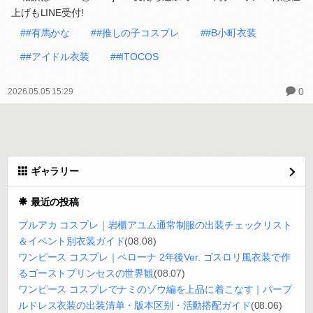
上げもLINE受付!
##有馬かな
##推しの子コスプレ
##B小町衣装
##アイドル衣装
##ITOCOS
0
2026.05.05 15:29
ギャラリー
最近の投稿
ブルアカ コスプレ｜岩櫃アユム通常制服の出装チェックリスト
＆イベント別衣装ガイド
(08.08)
ワンピース コスプレ｜ペローナ 2年後Ver. ゴスロリ風衣装で作
るゴーストプリンセスの世界観
(08.07)
ワンピース コスプレでナミのゾウ編を上品に着こなす｜パープ
ルドレス衣装の出装清单・版本区别・活動搭配ガイド
(08.06)