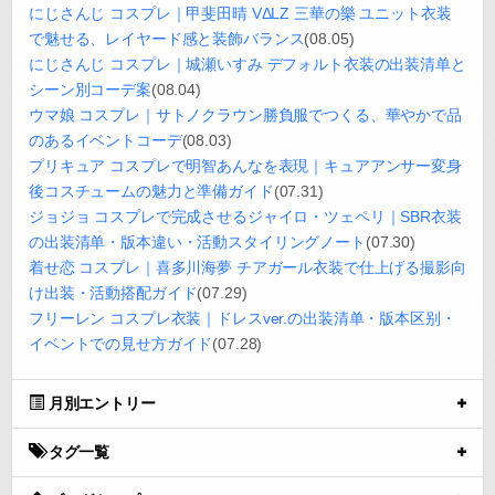
にじさんじ コスプレ｜甲斐田晴 VΔLZ 三華の樂 ユニット衣装
で魅せる、レイヤード感と装飾バランス
(08.05)
にじさんじ コスプレ｜城瀬いすみ デフォルト衣装の出装清单と
シーン別コーデ案
(08.04)
ウマ娘 コスプレ｜サトノクラウン勝負服でつくる、華やかで品
のあるイベントコーデ
(08.03)
プリキュア コスプレで明智あんなを表現｜キュアアンサー変身
後コスチュームの魅力と準備ガイド
(07.31)
ジョジョ コスプレで完成させるジャイロ・ツェペリ｜SBR衣装
の出装清单・版本違い・活動スタイリングノート
(07.30)
着せ恋 コスプレ｜喜多川海夢 チアガール衣装で仕上げる撮影向
け出装・活動搭配ガイド
(07.29)
フリーレン コスプレ衣装｜ドレスver.の出装清单・版本区别・
イベントでの見せ方ガイド
(07.28)
月別エントリー
タグ一覧