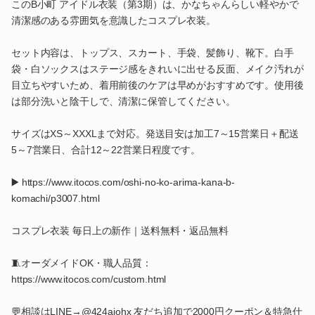
このB小町 アイドル衣装（第3期）は、かなちゃんらしい軽やかで
清潔感のある雰囲気を意識したコスプレ衣装。
セット内容は、トップス、スカート、手袋、髪飾り、靴下。白手
袋・白ソックスはステージ感をきれいに出せる反面、メイク汚れが
目立ちやすいため、着用前後のケアは早めがおすすめです。使用後
は部分洗いと陰干しで、清潔に保管してください。
サイズはXS～XXXLまで対応。発送目安は加工7～15営業日＋配送
5～7営業日、合計12～22営業日程度です。
▶️ https://www.itocos.com/oshi-no-ko-arima-kana-b-
komachi/p3007.html
コスプレ衣装 毎日上の新作｜送料無料・返品無料
🧵オーダメイドOK・職人品質：
https://www.itocos.com/custom.html
💬相談はLINE→@424ajohx 友だち追加で2000円クーポン＆特急仕