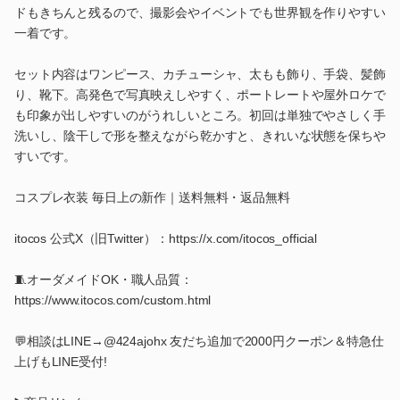
ドもきちんと残るので、撮影会やイベントでも世界観を作りやすい
一着です。
セット内容はワンピース、カチューシャ、太もも飾り、手袋、髪飾
り、靴下。高発色で写真映えしやすく、ポートレートや屋外ロケで
も印象が出しやすいのがうれしいところ。初回は単独でやさしく手
洗いし、陰干しで形を整えながら乾かすと、きれいな状態を保ちや
すいです。
コスプレ衣装 毎日上の新作｜送料無料・返品無料
itocos 公式X（旧Twitter）：https://x.com/itocos_official
🧵オーダメイドOK・職人品質：
https://www.itocos.com/custom.html
💬相談はLINE→@424ajohx 友だち追加で2000円クーポン＆特急仕
上げもLINE受付!