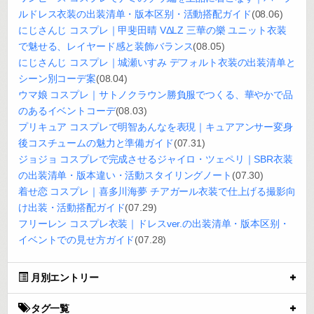
ルドレス衣装の出装清单・版本区别・活動搭配ガイド
(08.06)
にじさんじ コスプレ｜甲斐田晴 VΔLZ 三華の樂 ユニット衣装
で魅せる、レイヤード感と装飾バランス
(08.05)
にじさんじ コスプレ｜城瀬いすみ デフォルト衣装の出装清单と
シーン別コーデ案
(08.04)
ウマ娘 コスプレ｜サトノクラウン勝負服でつくる、華やかで品
のあるイベントコーデ
(08.03)
プリキュア コスプレで明智あんなを表現｜キュアアンサー変身
後コスチュームの魅力と準備ガイド
(07.31)
ジョジョ コスプレで完成させるジャイロ・ツェペリ｜SBR衣装
の出装清单・版本違い・活動スタイリングノート
(07.30)
着せ恋 コスプレ｜喜多川海夢 チアガール衣装で仕上げる撮影向
け出装・活動搭配ガイド
(07.29)
フリーレン コスプレ衣装｜ドレスver.の出装清单・版本区别・
イベントでの見せ方ガイド
(07.28)
月別エントリー
タグ一覧