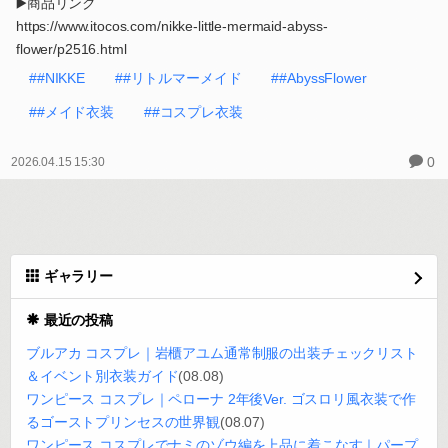
▶️商品リンク
https://www.itocos.com/nikke-little-mermaid-abyss-
flower/p2516.html
##NIKKE
##リトルマーメイド
##AbyssFlower
##メイド衣装
##コスプレ衣装
0
2026.04.15 15:30
ギャラリー
最近の投稿
ブルアカ コスプレ｜岩櫃アユム通常制服の出装チェックリスト
＆イベント別衣装ガイド
(08.08)
ワンピース コスプレ｜ペローナ 2年後Ver. ゴスロリ風衣装で作
るゴーストプリンセスの世界観
(08.07)
ワンピース コスプレでナミのゾウ編を上品に着こなす｜パープ