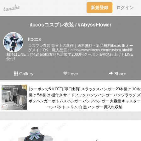
tuna.be
新規登録
ログイン
itocosコスプレ衣装 / #AbyssFlower
itocos
コスプレ衣装 毎日上の新作｜送料無料・返品無料itocos 🧵オー
ダメイドOK・職人品質：
https://www.itocos.com/custom.html💬
相談はLINE→@424ajohx友だち追加で2000円クーポン＆特急仕上げもLINE
受付!
Gallery
Love
Share
[クーポンで5％OFF] [即日出荷] スラックスハンガー 20本掛け 10本
掛け 5本掛け 棚付き サイドフック パンツハンガー パンツラック ズ
ボンハンガー ボトムスハンガー パンツハンガー 大容量 キャスター
コンパクト スリム 白 黒 ハンガー 押入れ収納