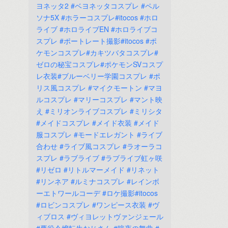
ヨネッタ2
#ベヨネッタコスプレ
#ペル
ソナ5X
#ホラーコスプレ#itocos
#ホロ
ライブ
#ホロライブEN
#ホロライブコ
スプレ
#ポートレート撮影#itocos
#ポ
ケモンコスプレ#カキツバタコスプレ#
ゼロの秘宝コスプレ#ポケモンSVコスプ
レ衣装#ブルーベリー学園コスプレ
#ポ
リス風コスプレ
#マイクモートン
#マヨ
ルコスプレ
#マリーコスプレ
#マント映
え
#ミリオンライブコスプレ
#ミリシタ
#メイドコスプレ
#メイド衣装
#メイド
服コスプレ
#モードエレガント
#ライブ
合わせ
#ライブ風コスプレ
#ラオーラコ
スプレ
#ラブライブ
#ラブライブ虹ヶ咲
#リゼロ
#リトルマーメイド
#リネット
#リンネア
#ルミナコスプレ
#レインボ
ーエトワールコーデ
#ロケ撮影#itocos
#ロビンコスプレ
#ワンピース衣装
#ヴ
ィブロス
#ヴィヨレットヴァンジェール