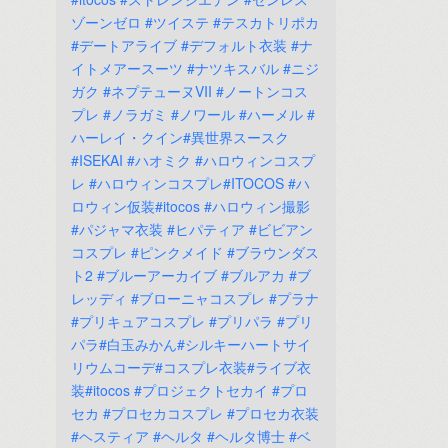
ゾーンゼロ
#ツイステ
#テスカトリポカ
#デートアライブ
#デフォルト衣装
#ナ
イトメアースーツ
#ナツキスバル
#ニジ
ガク
#ネプテューヌVII
#ノートンコス
プレ
#ノラガミ
#ノワール
#ハーメル
#
ハーレイ・クイン#異世界スースク
#ISEKAI
#ハオミク
#ハロウィンコスプ
レ
#ハロウィンコスプレ#ITOCOS
#ハ
ロウィン仮装#itocos
#ハロウィン撮影
#パジャマ衣装
#ヒパティア
#ビビアン
コスプレ
#ピンクメイド
#ブラウンダス
ト2
#ブルーアーカイブ
#ブルアカ
#ブ
レッディ
#ブローニャコスプレ
#プラナ
#プリキュアコスプレ
#プリパラ
#プリ
パラ#白玉みかん#シルキーハートサイ
リウムコーデ#コスプレ衣装#ライブ衣
装#itocos
#プロジェクトセカイ
#プロ
セカ
#プロセカコスプレ
#プロセカ衣装
#ヘスティア
#ヘルタ
#ヘルタ博士
#ベ