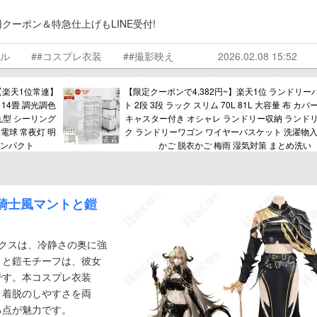
円クーポン＆特急仕上げもLINE受付!
メル
##コスプレ衣装
##撮影映え
2026.02.08 15:52
【楽天1位常連】
【限定クーポンで4,382円~】楽天1位 ランドリー
 14畳 調光調色
ト 2段 3段 ラック スリム 70L 81L 大容量 布 カバ
 丸型 シーリング
キャスター付き オシャレ ランドリー収納 ランド
豆電球 常夜灯 明
ク ランドリーワゴン ワイヤーバスケット 洗濯物入
コンパクト
かご 脱衣かご 梅雨 湿気対策 まとめ洗い
｜騎士風マントと鎧
シニックスは、冷静さの奥に強
トと鎧モチーフは、彼女
です。本コスプレ衣装
と着脱のしやすさを両
る点が魅力です。