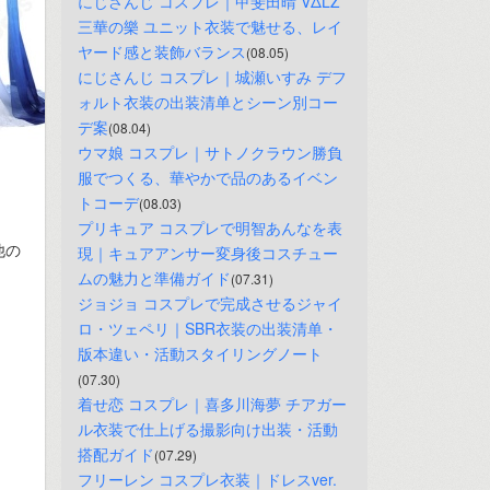
にじさんじ コスプレ｜甲斐田晴 VΔLZ 
三華の樂 ユニット衣装で魅せる、レイ
ヤード感と装飾バランス
(08.05)
にじさんじ コスプレ｜城瀬いすみ デフ
ォルト衣装の出装清单とシーン別コー
デ案
(08.04)
ウマ娘 コスプレ｜サトノクラウン勝負
服でつくる、華やかで品のあるイベン
トコーデ
(08.03)
プリキュア コスプレで明智あんなを表
他の
現｜キュアアンサー変身後コスチュー
ムの魅力と準備ガイド
(07.31)
ジョジョ コスプレで完成させるジャイ
ロ・ツェペリ｜SBR衣装の出装清单・
版本違い・活動スタイリングノート
(07.30)
着せ恋 コスプレ｜喜多川海夢 チアガー
ル衣装で仕上げる撮影向け出装・活動
搭配ガイド
(07.29)
フリーレン コスプレ衣装｜ドレスver.