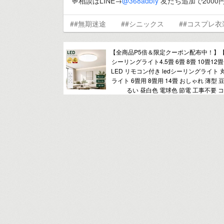
💬相談はLINE→
@368adbfy
友だち追加で2000
##無期迷途
##シニックス
##コスプレ衣
【全商品P5倍＆限定クーポン配布中！】
シーリングライト4.5畳 6畳 8畳 10畳12畳
LED リモコン付き ledシーリングライト
ライト 6畳用 8畳用 14畳 おしゃれ 薄型 
るい 昼白色 電球色 節電 工事不要 