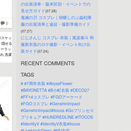
の出装清单・版本区别・イベントでの
見せ方ガイド
(07.28)
鬼滅の刃 コスプレ｜胡蝶しのぶ蟲柱隊
0
服の出装清单と遠征・撮影準備ガイド
(07.27)
にじさんじ コスプレ 衣装｜風楽奏斗 和
バスケッ
ー 隠せる
服新衣装のロケ撮影・イベント向け出
リーラッ
装ガイド
(07.24)
れ 洗濯
RECENT COMMENTS
TAGS
#
#7周年衣装
#AbyssFlower
#BAYONETTA
#B小町衣装
#DECO27
#FF14コスプレ
#FGOアーケード
#FGOコスプレ
#GenshinImpact
#GenshinImpact#itocos
#Goプリンセス
プリキュア
#HUNDREDLINE
#ITOCOS
#IdentityV
#IdentityV衣装#itocos
#LivelyladyDress
#MV衣装