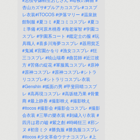
#悪役令嬢転生おじさん
#暗夜の舞曲
#
杏山カズサ#ブルアカコスプレ#コスプ
レ衣装#ITOCOS
#伊落マリー
#温泉旅
館制服
#夏コミ
#夏コミコスプレ
#夏コ
ミ準備
#河原木桃香
#海老塚智
#学園コ
スプレ
#学園系コート
#鑑定士の服
#玩
具職人
#喜多川海夢コスプレ
#器用貧乏
#鬼滅
#宮園かをり
#漁女コスプレ
#狂
三コスプレ
#暁山瑞希
#曲芸師
#近江彼
方
#苦痛の綻花
#軍服風コスプレ
#原神
#原神コスプレ
#原神コスプレ#シトラ
リコスプレ#シトラリコスプレ衣装
#Genshin
#狐面の男
#甲斐田晴コスプ
レ
#高再現コスプレ
#高坂穂乃果
#骨董
商
#最上静香
#撮影映え
#撮影映え
#itocos
#撮影会
#撮影会コスプレ
#撮影
会衣装
#三華の樂衣装
#刺繍入り衣装
#
四月は君の嘘
#紫之創
#時崎狂三
#邪ン
ヌ
#初音ミク
#勝負服
#勝負服コスプレ
#itocos
#少女革命ウテナコスプレ
#上