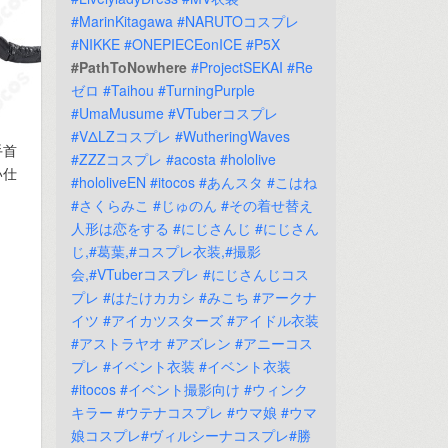
#MarinKitagawa
#NARUTOコスプレ
#NIKKE
#ONEPIECEonICE
#P5X
#PathToNowhere
#ProjectSEKAI
#Re
ゼロ
#Taihou
#TurningPurple
#UmaMusume
#VTuberコスプレ
#VΔLZコスプレ
#WutheringWaves
手首
#ZZZコスプレ
#acosta
#hololive
い仕
#hololiveEN
#itocos
#あんスタ
#こはね
#さくらみこ
#じゅのん
#その着せ替え
人形は恋をする
#にじさんじ
#にじさん
じ,#葛葉,#コスプレ衣装,#撮影
会,#VTuberコスプレ
#にじさんじコス
プレ
#はたけカカシ
#みこち
#アークナ
イツ
#アイカツスターズ
#アイドル衣装
#アストラヤオ
#アズレン
#アニーコス
プレ
#イベント衣装
#イベント衣装
#itocos
#イベント撮影向け
#ウィンク
キラー
#ウテナコスプレ
#ウマ娘
#ウマ
娘コスプレ#ヴィルシーナコスプレ#勝