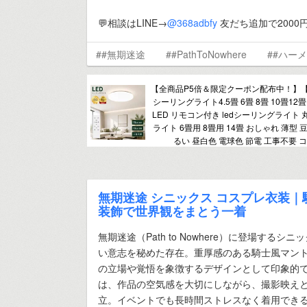
💬相談はLINE→
@368adbfy
友だち追加で2000
##無期迷途
##PathToNowhere
##ハー
【全商品P5倍＆限定クーポン配布中！】
シーリングライト4.5畳 6畳 8畳 10畳12畳
LED リモコン付き ledシーリングライト
ライト 6畳用 8畳用 14畳 おしゃれ 薄型 
るい 昼白色 電球色 節電 工事不要 
無期迷途 シニックス コスプレ衣装
装飾で世界観をまとう一着
無期迷途（Path to Nowhere）に登場する
い意志を秘めた存在。重厚感のある騎士風マン
の立場や覚悟を象徴するデザインとして印象的
は、作品の空気感を大切にしながら、撮影映え
立。イベントでも長時間ストレスなく着用でき