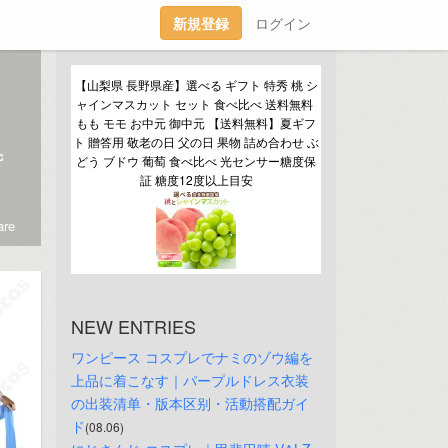
新規登録
ログイン
【山梨県 長野県産】選べる ギフト 特秀 桃 シ
ャインマスカット セット 食べ比べ 送料無料 
もも モモ お中元 御中元 【送料無料】夏ギフ
ト 贈答用 敬老の日 父の日 果物 詰め合わせ ぶ
c
どう ブドウ 葡萄 食べ比べ 光センサー糖度保
証 糖度12度以上目安
re
NEW ENTRIES
ワンピース コスプレでナミのゾウ編を
上品に着こなす｜パープルドレス衣装
の出装清单・版本区别・活動搭配ガイ
ド
(08.06)