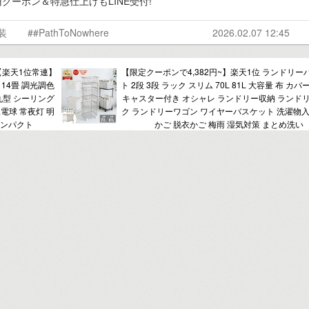
円クーポン＆特急仕上げもLINE受付!
装
##PathToNowhere
2026.02.07 12:45
【楽天1位常連】
【限定クーポンで4,382円~】楽天1位 ランドリー
 14畳 調光調色
ト 2段 3段 ラック スリム 70L 81L 大容量 布 カバ
 丸型 シーリング
キャスター付き オシャレ ランドリー収納 ランド
豆電球 常夜灯 明
ク ランドリーワゴン ワイヤーバスケット 洗濯物入
コンパクト
かご 脱衣かご 梅雨 湿気対策 まとめ洗い