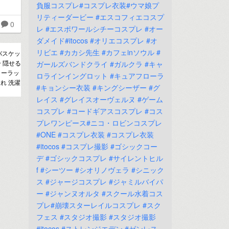
負服コスプレ#コスプレ衣装#ウマ娘プ
リティーダービー
#エスコフィエコスプ
0
レ
#エスポワールシチーコスプレ
#オー
ダメイド#itocos
#オリエコスプレ
#オ
リビエ
#カカシ先生
#カフェinソウル
#
バスケッ
ー 隠せる
ガールズバンドクライ
#ガルクラ
#キャ
リーラッ
ロラインイングロット
#キュアフローラ
れ 洗濯
#キョンシー衣装
#キングシーザー
#グ
レイス
#グレイスオーヴェルヌ
#ゲーム
コスプレ
#コードギアスコスプレ
#コス
プレワンピース#ニコ・ロビンコスプレ
#ONE
#コスプレ衣装
#コスプレ衣装
#itocos
#コスプレ撮影
#ゴシックコー
デ
#ゴシックコスプレ
#サイレントヒル
f
#シーツー
#シオリノヴェラ
#シニック
ス
#ジャージコスプレ
#ジャミルバイパ
ー
#ジャンヌオルタ
#スクール水着コス
プレ#崩壊スターレイルコスプレ
#スク
フェス
#スタジオ撮影
#スタジオ撮影
#itocos
#ストレンジエデン
#ゼンレス