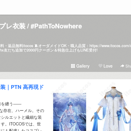
プレ衣装 / #PathToNowhere
・返品無料itocos 🧵オーダメイドOK・職人品質：
https://www.itocos.com/
johx友だち追加で2000円クーポン＆特急仕上げもLINE受付!
Gallery
Love
Sha
｜PTN 高再現ド
情を纏う――
印象的な存在、ハーメル。その
なシルエットと繊細な装
。ITOCOSでは、世
性にも配慮したコスプレ