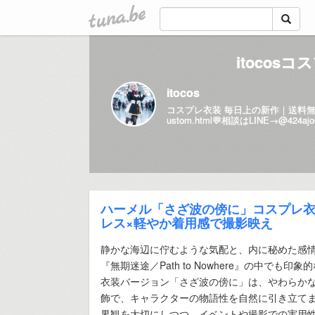
tuna.be
itocosコス
itocos
コスプレ衣装 毎日上の新作｜送料無料
ustom.html💬
相談はLINE→@424a
ハーメル「さざ波の傍に」コスプレ衣装
レス×軽やか着用感で撮影映え
静かな海辺に佇むような気配と、内に秘めた感
『無期迷途／Path to Nowhere』の中でも
衣装バージョン「さざ波の傍に」は、やわらか
飾で、キャラクターの物語性を自然に引き立てます
界観を大切にしつつ、イベントや撮影での実用