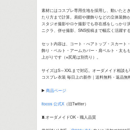
素材にはコスプレ専用生地を採用し、動いたと
たり方まで計算。肩鎧や腰飾りなどの立体装飾
スタジオ撮影やロケ撮影でも存在感をしっかり
ニクラ、併せ撮影、SNS投稿まで幅広く活躍す
セット内容は、コート・べアトップ・スカート
飾り・ベルト・アームカバー・肩ベルト・太も
上がりです（※尻尾は別売り）。
サイズはS～XXLまで対応。オーダメイド相談
コスプレ衣装 毎日上の新作｜送料無料・返品無
▶️
商品ページ
itocos 公式X
（旧Twitter）
🧵オーダメイドOK・職人品質