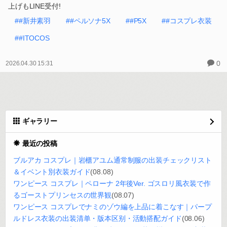
上げもLINE受付!
##新井素羽
##ペルソナ5X
##P5X
##コスプレ衣装
##ITOCOS
0
2026.04.30 15:31
ギャラリー
最近の投稿
ブルアカ コスプレ｜岩櫃アユム通常制服の出装チェックリスト
＆イベント別衣装ガイド
(08.08)
ワンピース コスプレ｜ペローナ 2年後Ver. ゴスロリ風衣装で作
るゴーストプリンセスの世界観
(08.07)
ワンピース コスプレでナミのゾウ編を上品に着こなす｜パープ
ルドレス衣装の出装清单・版本区别・活動搭配ガイド
(08.06)