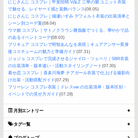
にじさんじ コスプレ｜甲斐田晴 VΔLZ 三華の樂 ユニット衣装
で魅せる、レイヤード感と装飾バランス
(08.05)
にじさんじ コスプレ｜城瀬いすみ デフォルト衣装の出装清单と
シーン別コーデ案
(08.04)
ウマ娘 コスプレ｜サトノクラウン勝負服でつくる、華やかで品
のあるイベントコーデ
(08.03)
プリキュア コスプレで明智あんなを表現｜キュアアンサー変身
後コスチュームの魅力と準備ガイド
(07.31)
ジョジョ コスプレで完成させるジャイロ・ツェペリ｜SBR衣装
の出装清单・版本違い・活動スタイリングノート
(07.30)
着せ恋 コスプレ｜喜多川海夢 チアガール衣装で仕上げる撮影向
け出装・活動搭配ガイド
(07.29)
フリーレン コスプレ衣装｜ドレスver.の出装清单・版本区别・
イベントでの見せ方ガイド
(07.28)
月別エントリー
タグ一覧
ブログトップ