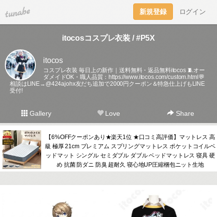
tuna.be
新規登録
ログイン
itocosコスプレ衣装 / #P5X
itocos
コスプレ衣装 毎日上の新作｜送料無料・返品無料itocos 🧵オー
ダメイドOK・職人品質：
https://www.itocos.com/custom.html💬
相談はLINE→@424ajohx友だち追加で2000円クーポン＆特急仕上げもLINE
受付!
Gallery
Love
Share
【6%OFFクーポンあり★楽天1位 ★口コミ高評価】マットレス 高
級 極厚 21cm プレミアム スプリングマットレス ポケットコイルベ
ッドマット シングル セミダブル ダブル ベッドマットレス 寝具 硬
め 抗菌 防ダニ 防臭 超耐久 寝心地UP圧縮梱包ニット生地