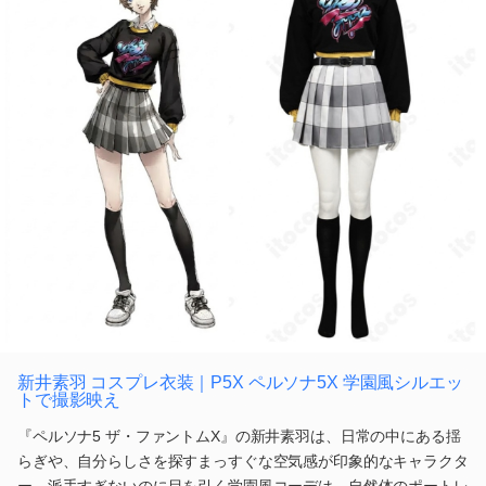
新井素羽 コスプレ衣装｜P5X ペルソナ5X 学園風シルエッ
トで撮影映え
『ペルソナ5 ザ・ファントムX』の新井素羽は、日常の中にある揺
らぎや、自分らしさを探すまっすぐな空気感が印象的なキャラクタ
ー。派手すぎないのに目を引く学園風コーデは、自然体のポートレ