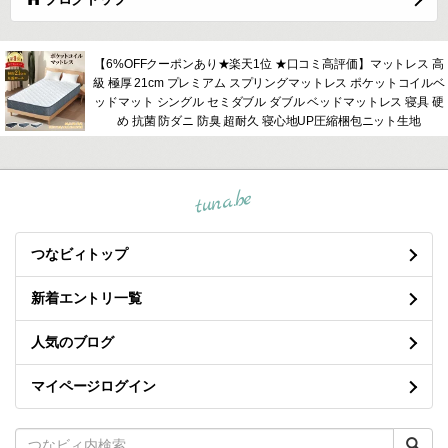
【6%OFFクーポンあり★楽天1位 ★口コミ高評価】マットレス 高
級 極厚 21cm プレミアム スプリングマットレス ポケットコイルベ
ッドマット シングル セミダブル ダブル ベッドマットレス 寝具 硬
め 抗菌 防ダニ 防臭 超耐久 寝心地UP圧縮梱包ニット生地
tuna.be
つなビィトップ
新着エントリ一覧
人気のブログ
マイページログイン