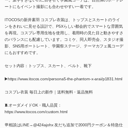
ートにもイベント撮影にも合わせやすい一着です。
ITOCOSの新井素羽 コスプレ衣装は、トップスとスカートのライ
ンをきれいに見せる設計で、P5Xらしい都会的でスマートな雰囲気
を再現。コスプレ専用生地を使用し、着用時の見た目と動きやすさ
のバランスにも配慮しています。コミケ、同人即売会、スタジオ撮
影、SNS用ポートレート、学園祭ステージ、テーマカフェ風コーデ
にもおすすめです。
セット内容：トップス、スカート、ベルト、靴下
▶️https://www.itocos.com/persona5-the-phantom-x-arai/p1831.html
コスプレ衣装 毎日上の新作｜送料無料・返品無料
🧵オーダメイドOK・職人品質：
https://www.itocos.com/custom.html
💬相談はLINE→@424ajohx 友だち追加で2000円クーポン＆特急仕