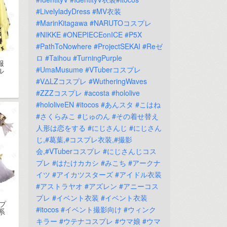
#LivelyladyDress
#MV衣装
#MarinKitagawa
#NARUTOコスプレ
#NIKKE
#ONEPIECEonICE
#P5X
#PathToNowhere
#ProjectSEKAI
#Reゼ
ロ
#Taihou
#TurningPurple
服
#UmaMusume
#VTuberコスプレ
ル
#VΔLZコスプレ
#WutheringWaves
#ZZZコスプレ
#acosta
#hololive
#hololiveEN
#itocos
#あんスタ
#こはね
#さくらみこ
#じゅのん
#その着せ替え
人形は恋をする
#にじさんじ
#にじさん
じ,#葛葉,#コスプレ衣装,#撮影
会,#VTuberコスプレ
#にじさんじコス
プレ
#はたけカカシ
#みこち
#アークナ
イツ
#アイカツスターズ
#アイドル衣装
#アストラヤオ
#アズレン
#アニーコス
プレ
#イベント衣装
#イベント衣装
プ
#itocos
#イベント撮影向け
#ウィンク
系
キラー
#ウテナコスプレ
#ウマ娘
#ウマ