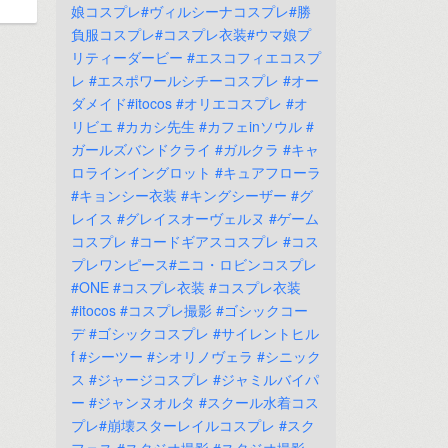
娘コスプレ#ヴィルシーナコスプレ#勝
負服コスプレ#コスプレ衣装#ウマ娘プ
リティーダービー
#エスコフィエコスプ
レ
#エスポワールシチーコスプレ
#オー
ダメイド#itocos
#オリエコスプレ
#オ
リビエ
#カカシ先生
#カフェinソウル
#
ガールズバンドクライ
#ガルクラ
#キャ
ロラインイングロット
#キュアフローラ
#キョンシー衣装
#キングシーザー
#グ
レイス
#グレイスオーヴェルヌ
#ゲーム
コスプレ
#コードギアスコスプレ
#コス
プレワンピース#ニコ・ロビンコスプレ
#ONE
#コスプレ衣装
#コスプレ衣装
#itocos
#コスプレ撮影
#ゴシックコー
デ
#ゴシックコスプレ
#サイレントヒル
f
#シーツー
#シオリノヴェラ
#シニック
ス
#ジャージコスプレ
#ジャミルバイパ
ー
#ジャンヌオルタ
#スクール水着コス
プレ#崩壊スターレイルコスプレ
#スク