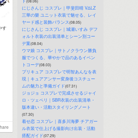
ド
(08.06)
にじさんじ コスプレ｜甲斐田晴 VΔLZ 
三華の樂 ユニット衣装で魅せる、レイ
ヤード感と装飾バランス
(08.05)
やす
にじさんじ コスプレ｜城瀬いすみ デフ
ォルト衣装の出装清单とシーン別コー
デ案
(08.04)
ウマ娘 コスプレ｜サトノクラウン勝負
服でつくる、華やかで品のあるイベン
トコーデ
(08.03)
プリキュア コスプレで明智あんなを表
現｜キュアアンサー変身後コスチュー
ムの魅力と準備ガイド
(07.31)
ジョジョ コスプレで完成させるジャイ
ロ・ツェペリ｜SBR衣装の出装清单・
版本違い・活動スタイリングノート
(07.30)
着せ恋 コスプレ｜喜多川海夢 チアガー
hare
ル衣装で仕上げる撮影向け出装・活動
搭配ガイド
(07.29)