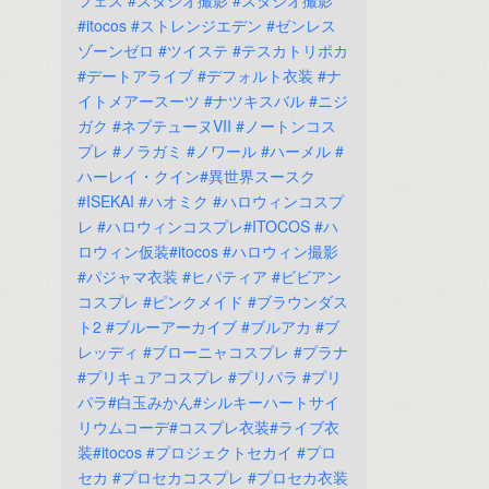
フェス
#スタジオ撮影
#スタジオ撮影
#itocos
#ストレンジエデン
#ゼンレス
ゾーンゼロ
#ツイステ
#テスカトリポカ
#デートアライブ
#デフォルト衣装
#ナ
イトメアースーツ
#ナツキスバル
#ニジ
ガク
#ネプテューヌVII
#ノートンコス
プレ
#ノラガミ
#ノワール
#ハーメル
#
ハーレイ・クイン#異世界スースク
#ISEKAI
#ハオミク
#ハロウィンコスプ
レ
#ハロウィンコスプレ#ITOCOS
#ハ
ロウィン仮装#itocos
#ハロウィン撮影
#パジャマ衣装
#ヒパティア
#ビビアン
コスプレ
#ピンクメイド
#ブラウンダス
ト2
#ブルーアーカイブ
#ブルアカ
#ブ
レッディ
#ブローニャコスプレ
#プラナ
#プリキュアコスプレ
#プリパラ
#プリ
パラ#白玉みかん#シルキーハートサイ
リウムコーデ#コスプレ衣装#ライブ衣
装#itocos
#プロジェクトセカイ
#プロ
セカ
#プロセカコスプレ
#プロセカ衣装