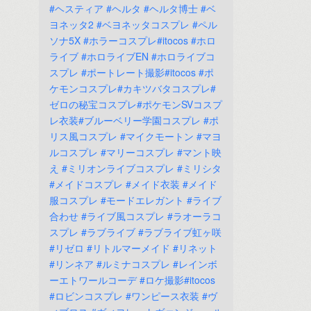
#ヘスティア
#ヘルタ
#ヘルタ博士
#ベ
ヨネッタ2
#ベヨネッタコスプレ
#ペル
ソナ5X
#ホラーコスプレ#itocos
#ホロ
ライブ
#ホロライブEN
#ホロライブコ
スプレ
#ポートレート撮影#itocos
#ポ
ケモンコスプレ#カキツバタコスプレ#
ゼロの秘宝コスプレ#ポケモンSVコスプ
レ衣装#ブルーベリー学園コスプレ
#ポ
リス風コスプレ
#マイクモートン
#マヨ
ルコスプレ
#マリーコスプレ
#マント映
え
#ミリオンライブコスプレ
#ミリシタ
#メイドコスプレ
#メイド衣装
#メイド
服コスプレ
#モードエレガント
#ライブ
合わせ
#ライブ風コスプレ
#ラオーラコ
スプレ
#ラブライブ
#ラブライブ虹ヶ咲
#リゼロ
#リトルマーメイド
#リネット
#リンネア
#ルミナコスプレ
#レインボ
ーエトワールコーデ
#ロケ撮影#itocos
#ロビンコスプレ
#ワンピース衣装
#ヴ