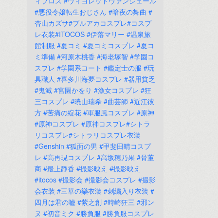
ィブロス
#ヴィヨレットヴァンジェール
#悪役令嬢転生おじさん
#暗夜の舞曲
#
杏山カズサ#ブルアカコスプレ#コスプ
レ衣装#ITOCOS
#伊落マリー
#温泉旅
館制服
#夏コミ
#夏コミコスプレ
#夏コ
ミ準備
#河原木桃香
#海老塚智
#学園コ
スプレ
#学園系コート
#鑑定士の服
#玩
具職人
#喜多川海夢コスプレ
#器用貧乏
#鬼滅
#宮園かをり
#漁女コスプレ
#狂
三コスプレ
#暁山瑞希
#曲芸師
#近江彼
方
#苦痛の綻花
#軍服風コスプレ
#原神
#原神コスプレ
#原神コスプレ#シトラ
リコスプレ#シトラリコスプレ衣装
#Genshin
#狐面の男
#甲斐田晴コスプ
レ
#高再現コスプレ
#高坂穂乃果
#骨董
商
#最上静香
#撮影映え
#撮影映え
#itocos
#撮影会
#撮影会コスプレ
#撮影
会衣装
#三華の樂衣装
#刺繍入り衣装
#
四月は君の嘘
#紫之創
#時崎狂三
#邪ン
ヌ
#初音ミク
#勝負服
#勝負服コスプレ