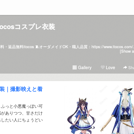
itocosコスプレ衣装
コスプレ衣装 毎日上の新作｜送料無料・返品無料itocos
[Show al
Gallery
Love
Sha
衣装｜撮影映えと着
、ふっと小悪魔っぽい可
感がありつつ、甘さだけ
出したい人にちょうどい