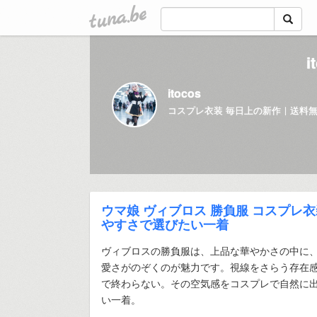
tuna.be
itocos
ウマ娘 ヴィブロス 勝負服 コスプレ
やすさで選びたい一着
ヴィブロスの勝負服は、上品な華やかさの中に
愛さがのぞくのが魅力です。視線をさらう存在
で終わらない。その空気感をコスプレで自然に
い一着。