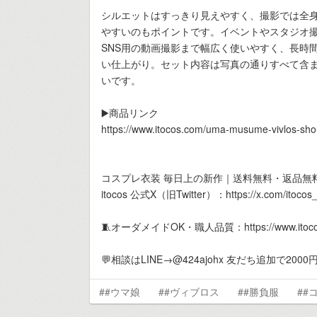
シルエットはすっきり見えやすく、撮影では全
やすいのもポイントです。イベントやスタジオ
SNS用の動画撮影まで幅広く使いやすく、長時
い仕上がり。セット内容は写真の通りすべて含ま
いです。
▶️商品リンク
https://www.itocos.com/uma-musume-vivlos-sho
コスプレ衣装 毎日上の新作｜送料無料・返品無
itocos 公式X（旧Twitter）：https://x.com/itocos_of
🧵オーダメイドOK・職人品質：https://www.itocos.
💬相談はLINE→@424ajohx 友だち追加で20
##ウマ娘
##ヴィブロス
##勝負服
##