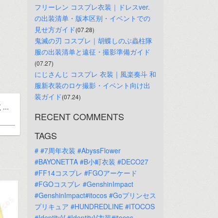
フリーレン コスプレ衣装｜ドレスver.
の出装清单・版本区别・イベントでの
見せ方ガイド
(07.28)
鬼滅の刃 コスプレ｜胡蝶しのぶ蟲柱隊
服の出装清单と遠征・撮影準備ガイド
(07.27)
にじさんじ コスプレ 衣装｜風楽奏斗 和
服新衣装のロケ撮影・イベント向け出
装ガイド
(07.24)
..
RECENT COMMENTS
TAGS
#
#7周年衣装
#AbyssFlower
#BAYONETTA
#B小町衣装
#DECO27
#FF14コスプレ
#FGOアーケード
#FGOコスプレ
#GenshinImpact
#GenshinImpact#itocos
#Goプリンセス
プリキュア
#HUNDREDLINE
#ITOCOS
#IdentityV
#IdentityV衣装#itocos