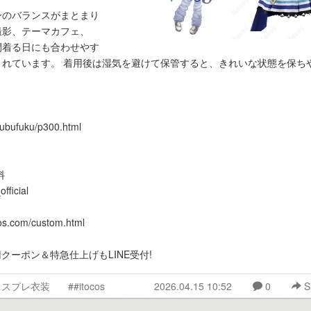
身のバランスがまとまり
撮影、テーマカフェ、
間着る日にも合わせやす
れています。 着用後は湿気を避けて保管すると、きれいな状態を保ち
ubufuku/p300.html
料
ficial
com/custom.html
00円クーポン＆特急仕上げもLINE受付!
コスプレ衣装
##itocos
2026.04.15 10:52
0
S