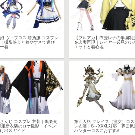
娘 ヴィブロス 勝負服 コスプレ
【ブルアカ】衣斐レナの学園制
装｜撮影映えと着やすさで選び
を忠実再現｜レイヤー必見のシ
い一着
エットと着心地
さんじ コスプレ 衣装｜風楽奏
第五人格 グレイス（漁女）コス
和服新衣装のロケ撮影・イベン
レ衣装｜S～XXXL対応・雰囲気
向け出装ガイド
ハンターコスにおすすめ