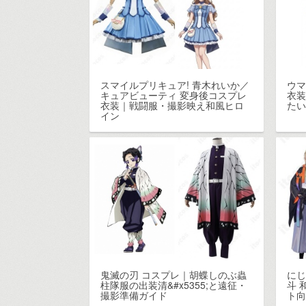
スマイルプリキュア! 青木れいか／
ウマ
キュアビューティ 変身後コスプレ
衣
衣装｜戦闘服・撮影映え和風ヒロ
た
イン
鬼滅の刃 コスプレ｜胡蝶しのぶ蟲
にじ
柱隊服の出装清&#x5355;と遠征・
斗 
撮影準備ガイド
ト