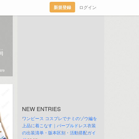
新規登録
ログイン
 🧵オーダメイドOK・職人品質：https://www.itocos.com/custom.html💬相談はLINE→@424ajohx友だち追加で2000円クーポン＆特急仕上げもLINE受付!
l]
re
NEW ENTRIES
ワンピース コスプレでナミのゾウ編を
上品に着こなす｜パープルドレス衣装
の出装清单・版本区别・活動搭配ガイ