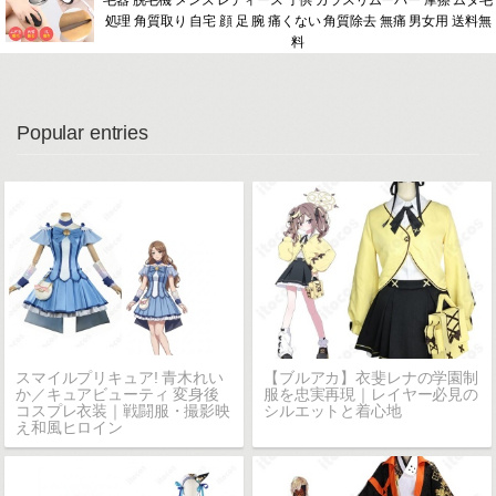
毛器 脱毛機 メンズ レディース 子供 ガラスリムーバー 摩擦 ムダ毛
処理 角質取り 自宅 顔 足 腕 痛くない 角質除去 無痛 男女用 送料無
料
Popular entries
スマイルプリキュア! 青木れい
【ブルアカ】衣斐レナの学園制
か／キュアビューティ 変身後
服を忠実再現｜レイヤー必見の
コスプレ衣装｜戦闘服・撮影映
シルエットと着心地
え和風ヒロイン