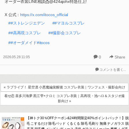
オーダー衣装LINE相談📩@424ajohx特急仕上!
X 公式：
https://x.com/itocos_official
##ストレンジエデン
##マヨルコスプレ
##高再現コスプレ
##撮影会コスプレ
##オーダメイド#itocos
0
Share
2026.05.28 11:05
コメントを書く...
« ラブライブ！ 星空凛 小悪魔編覚醒後 コスプレ衣装｜ワンフェス・撮影会向け
着せ恋 喜多川海夢 黒江雫×クロミ コスプレ衣装｜高再現・池ハロ＆スタジオ撮
影向け »
【神トク30％OFFクーポン&24時間限定40%ポイントバック！】脱
毛 こするだけ 除毛パッド くるくる 除毛 毛剃り 無痛 ナノガラス 脱