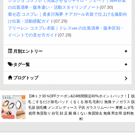
ジョジョ コスプレで完成させるジャイロ・ツェペリ｜SBR衣装
の出装清单・版本違い・活動スタイリングノート
(07.30)
着せ恋 コスプレ｜喜多川海夢 チアガール衣装で仕上げる撮影向
け出装・活動搭配ガイド
(07.29)
フリーレン コスプレ衣装｜ドレスver.の出装清单・版本区别・
イベントでの見せ方ガイド
(07.28)
月別エントリー
タグ一覧
ブログトップ
【神トク30％OFFクーポン&24時間限定40%ポイントバック！】脱
毛 こするだけ 除毛パッド くるくる 除毛 毛剃り 無痛 ナノガラス 脱
毛器 脱毛機 メンズ レディース 子供 ガラスリムーバー 摩擦 ムダ毛
処理 角質取り 自宅 顔 足 腕 痛くない 角質除去 無痛 男女用 送料無
料