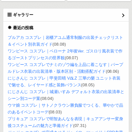
ギャラリー
最近の投稿
ブルアカ コスプレ｜岩櫃アユム通常制服の出装チェックリスト
＆イベント別衣装ガイド
(08.08)
ワンピース コスプレ｜ペローナ 2年後Ver. ゴスロリ風衣装で作
るゴーストプリンセスの世界観
(08.07)
ワンピース コスプレでナミのゾウ編を上品に着こなす｜パープ
ルドレス衣装の出装清单・版本区别・活動搭配ガイド
(08.06)
にじさんじ コスプレ｜甲斐田晴 VΔLZ 三華の樂 ユニット衣装
で魅せる、レイヤード感と装飾バランス
(08.05)
にじさんじ コスプレ｜城瀬いすみ デフォルト衣装の出装清单と
シーン別コーデ案
(08.04)
ウマ娘 コスプレ｜サトノクラウン勝負服でつくる、華やかで品
のあるイベントコーデ
(08.03)
プリキュア コスプレで明智あんなを表現｜キュアアンサー変身
後コスチュームの魅力と準備ガイド
(07.31)