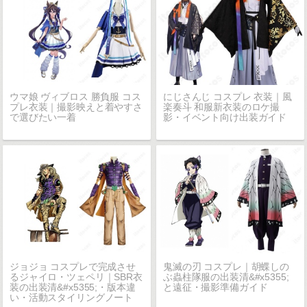
ウマ娘 ヴィブロス 勝負服 コス
にじさんじ コスプレ 衣装｜風
プレ衣装｜撮影映えと着やすさ
楽奏斗 和服新衣装のロケ撮
で選びたい一着
影・イベント向け出装ガイド
ジョジョ コスプレで完成させ
鬼滅の刃 コスプレ｜胡蝶しの
るジャイロ・ツェペリ｜SBR衣
ぶ蟲柱隊服の出装清&#x5355;
装の出装清&#x5355;・版本違
と遠征・撮影準備ガイド
い・活動スタイリングノート