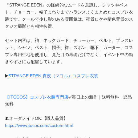
『STRANGE EDEN』の怪綺的なムードを意識し、シャツやベス
ト、チョーカー、帽子まわりまでバランスよくまとめたコスプレ衣
装です。クールで少し影のある雰囲気は、夜景ロケや暗色背景のス
タジオ撮影とも相性抜群。
セット内容は、袖、ネックガード、チョーカー、ベルト、ブレスレ
ット、シャツ、ベスト、帽子、襟、ズボン、靴下、ガーター。コス
プレ専用生地を使用し、見た目の再現だけでなく、イベント中の動
きやすさにも配慮しています。
▶️
STRANGE EDEN 真夜（マヨル）コスプレ衣装
【ITOCOS】コスプレ衣装専門店
✅毎日上の新作｜送料無料・返品
無料
🧵オーダメイドOK.【職人品質】
https://www.itocos.com/custom.html