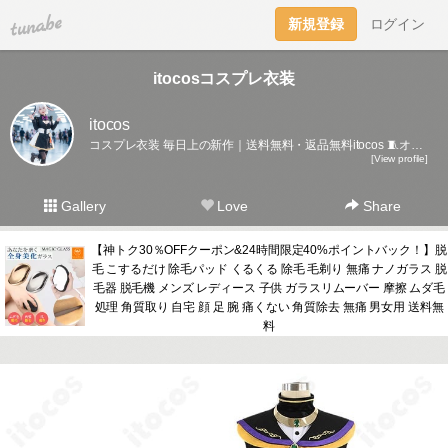
tuna.be
新規登録
ログイン
itocosコスプレ衣装
itocos
コスプレ衣装 毎日上の新作｜送料無料・返品無料itocos 🧵オーダメイドOK・職人品質：https://www.itocos.com/custom.html💬相談はLINE→@424ajohx友だち追加で2000円クーポン＆特急仕上げもLINE受付!
[View profile]
Gallery
Love
Share
【神トク30％OFFクーポン&24時間限定40%ポイントバック！】脱
毛 こするだけ 除毛パッド くるくる 除毛 毛剃り 無痛 ナノガラス 脱
毛器 脱毛機 メンズ レディース 子供 ガラスリムーバー 摩擦 ムダ毛
処理 角質取り 自宅 顔 足 腕 痛くない 角質除去 無痛 男女用 送料無
料