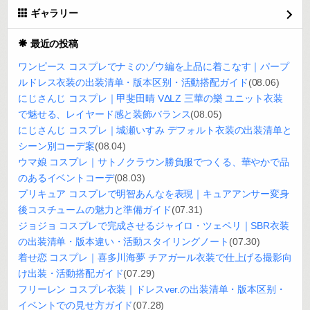
ギャラリー
最近の投稿
ワンピース コスプレでナミのゾウ編を上品に着こなす｜パープ
ルドレス衣装の出装清单・版本区别・活動搭配ガイド
(08.06)
にじさんじ コスプレ｜甲斐田晴 VΔLZ 三華の樂 ユニット衣装
で魅せる、レイヤード感と装飾バランス
(08.05)
にじさんじ コスプレ｜城瀬いすみ デフォルト衣装の出装清单と
シーン別コーデ案
(08.04)
ウマ娘 コスプレ｜サトノクラウン勝負服でつくる、華やかで品
のあるイベントコーデ
(08.03)
プリキュア コスプレで明智あんなを表現｜キュアアンサー変身
後コスチュームの魅力と準備ガイド
(07.31)
ジョジョ コスプレで完成させるジャイロ・ツェペリ｜SBR衣装
の出装清单・版本違い・活動スタイリングノート
(07.30)
着せ恋 コスプレ｜喜多川海夢 チアガール衣装で仕上げる撮影向
け出装・活動搭配ガイド
(07.29)
フリーレン コスプレ衣装｜ドレスver.の出装清单・版本区别・
イベントでの見せ方ガイド
(07.28)