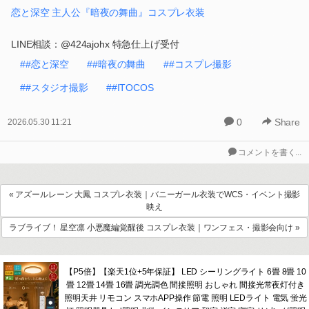
恋と深空 主人公『暗夜の舞曲』コスプレ衣装
LINE相談：@424ajohx 特急仕上げ受付
##恋と深空
##暗夜の舞曲
##コスプレ撮影
##スタジオ撮影
##ITOCOS
0
Share
2026.05.30 11:21
コメントを書く...
« アズールレーン 大鳳 コスプレ衣装｜バニーガール衣装でWCS・イベント撮影
映え
ラブライブ！ 星空凛 小悪魔編覚醒後 コスプレ衣装｜ワンフェス・撮影会向け »
【P5倍】【楽天1位+5年保証】 LED シーリングライト 6畳 8畳 10
畳 12畳 14畳 16畳 調光調色 間接照明 おしゃれ 間接光常夜灯付き
照明天井 リモコン スマホAPP操作 節電 照明 LEDライト 電気 蛍光