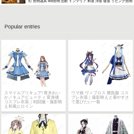
灯 照明器具 led照明 北欧 インテリア 和室 洋室 寝室 リビング照明
Popular entries
スマイルプリキュア! 青木れい
ウマ娘 ヴィブロス 勝負服 コス
か／キュアビューティ 変身後
プレ衣装｜撮影映えと着やすさ
コスプレ衣装｜戦闘服・撮影映
で選びたい一着
え和風ヒロイン