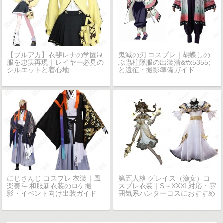
【ブルアカ】衣斐レナの学園制
鬼滅の刃 コスプレ｜胡蝶しの
服を忠実再現｜レイヤー必見の
ぶ蟲柱隊服の出装清&#x5355;
シルエットと着心地
と遠征・撮影準備ガイド
にじさんじ コスプレ 衣装｜風
第五人格 グレイス（漁女）コ
楽奏斗 和服新衣装のロケ撮
スプレ衣装｜S～XXXL対応・雰
影・イベント向け出装ガイド
囲気系ハンターコスにおすすめ