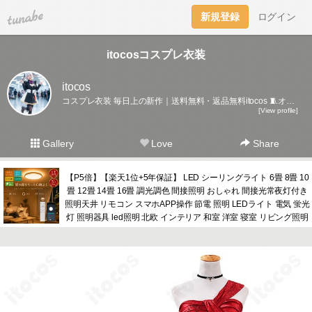
tuna.be
新規登録
ログイン
itocosコスプレ衣装
itocos
コスプレ衣装 毎日上の新作｜送料無料・返品無料itocos 🧵オーダメイドOK・職人品質：https://www.itocos.com/custom.html💬相談はLINE→@424ajohx友だち追加で2000円クーポン＆特急仕上げもLINE受付!
[View profile]
Gallery
Love
Share
【P5倍】【楽天1位+5年保証】 LED シーリングライト 6畳 8畳 10
畳 12畳 14畳 16畳 調光調色 間接照明 おしゃれ 間接光常夜灯付き
照明天井 リモコン スマホAPP操作 節電 照明 LEDライト 電気 蛍光
灯 照明器具 led照明 北欧 インテリア 和室 洋室 寝室 リビング照明