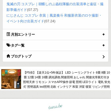
鬼滅の刃 コスプレ｜胡蝶しのぶ蟲柱隊服の出装清单と遠征・撮
影準備ガイド
(07.27)
にじさんじ コスプレ 衣装｜風楽奏斗 和服新衣装のロケ撮影・
イベント向け出装ガイド
(07.24)
月別エントリー
タグ一覧
ブログトップ
【P5倍】【楽天1位+5年保証】 LED シーリングライト 6畳 8畳 10
畳 12畳 14畳 16畳 調光調色 間接照明 おしゃれ 間接光常夜灯付き
照明天井 リモコン スマホAPP操作 節電 照明 LEDライト 電気 蛍光
灯 照明器具 led照明 北欧 インテリア 和室 洋室 寝室 リビング照明
tuna.be