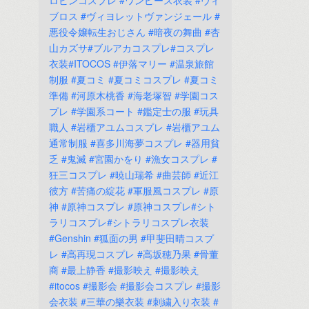
ロビンコスプレ
#ワンピース衣装
#ヴィ
ブロス
#ヴィヨレットヴァンジェール
#
悪役令嬢転生おじさん
#暗夜の舞曲
#杏
山カズサ#ブルアカコスプレ#コスプレ
衣装#ITOCOS
#伊落マリー
#温泉旅館
制服
#夏コミ
#夏コミコスプレ
#夏コミ
準備
#河原木桃香
#海老塚智
#学園コス
プレ
#学園系コート
#鑑定士の服
#玩具
職人
#岩櫃アユムコスプレ
#岩櫃アユム
通常制服
#喜多川海夢コスプレ
#器用貧
乏
#鬼滅
#宮園かをり
#漁女コスプレ
#
狂三コスプレ
#暁山瑞希
#曲芸師
#近江
彼方
#苦痛の綻花
#軍服風コスプレ
#原
神
#原神コスプレ
#原神コスプレ#シト
ラリコスプレ#シトラリコスプレ衣装
#Genshin
#狐面の男
#甲斐田晴コスプ
レ
#高再現コスプレ
#高坂穂乃果
#骨董
商
#最上静香
#撮影映え
#撮影映え
#itocos
#撮影会
#撮影会コスプレ
#撮影
会衣装
#三華の樂衣装
#刺繍入り衣装
#