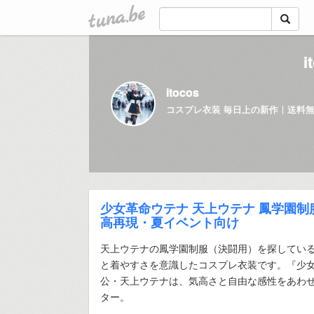
tuna.be
itocos
少女革命ウテナ 天上ウテナ 鳳学園
高再現・夏イベント向け
天上ウテナの鳳学園制服（決闘用）を探してい
と着やすさを意識したコスプレ衣装です。『少
公・天上ウテナは、気高さと自由な感性をあわ
ター。