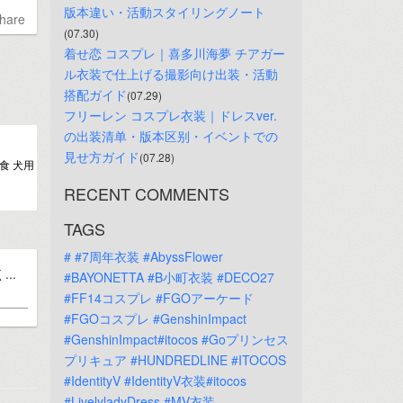
版本違い・活動スタイリングノート
hare
(07.30)
着せ恋 コスプレ｜喜多川海夢 チアガー
ル衣装で仕上げる撮影向け出装・活動
搭配ガイド
(07.29)
フリーレン コスプレ衣装｜ドレスver.
の出装清单・版本区别・イベントでの
見せ方ガイド
(07.28)
食 犬用
RECENT COMMENTS
TAGS
#
#7周年衣装
#AbyssFlower
..
#BAYONETTA
#B小町衣装
#DECO27
#FF14コスプレ
#FGOアーケード
#FGOコスプレ
#GenshinImpact
#GenshinImpact#itocos
#Goプリンセス
プリキュア
#HUNDREDLINE
#ITOCOS
#IdentityV
#IdentityV衣装#itocos
#LivelyladyDress
#MV衣装