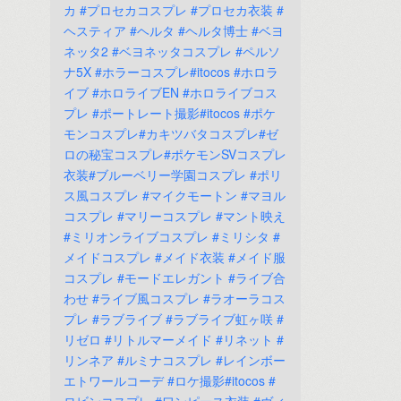
カ
#プロセカコスプレ
#プロセカ衣装
#
ヘスティア
#ヘルタ
#ヘルタ博士
#ベヨ
ネッタ2
#ベヨネッタコスプレ
#ペルソ
ナ5X
#ホラーコスプレ#itocos
#ホロラ
イブ
#ホロライブEN
#ホロライブコス
プレ
#ポートレート撮影#itocos
#ポケ
モンコスプレ#カキツバタコスプレ#ゼ
ロの秘宝コスプレ#ポケモンSVコスプレ
衣装#ブルーベリー学園コスプレ
#ポリ
ス風コスプレ
#マイクモートン
#マヨル
コスプレ
#マリーコスプレ
#マント映え
#ミリオンライブコスプレ
#ミリシタ
#
メイドコスプレ
#メイド衣装
#メイド服
コスプレ
#モードエレガント
#ライブ合
わせ
#ライブ風コスプレ
#ラオーラコス
プレ
#ラブライブ
#ラブライブ虹ヶ咲
#
リゼロ
#リトルマーメイド
#リネット
#
リンネア
#ルミナコスプレ
#レインボー
エトワールコーデ
#ロケ撮影#itocos
#