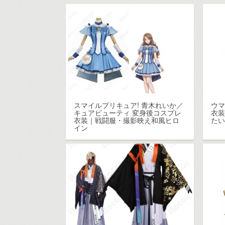
スマイルプリキュア! 青木れいか／
ウマ
キュアビューティ 変身後コスプレ
衣
衣装｜戦闘服・撮影映え和風ヒロ
た
イン