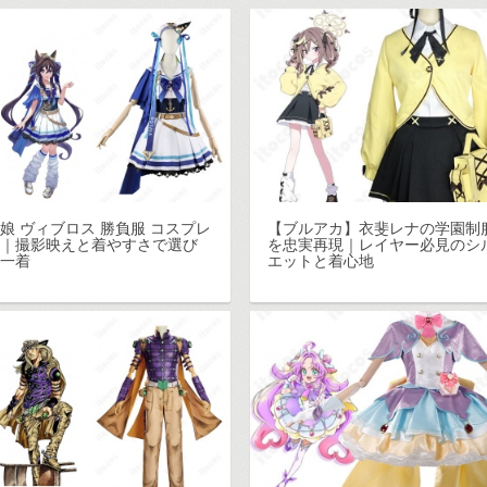
娘 ヴィブロス 勝負服 コスプレ
【ブルアカ】衣斐レナの学園制
装｜撮影映えと着やすさで選び
を忠実再現｜レイヤー必見のシ
い一着
エットと着心地