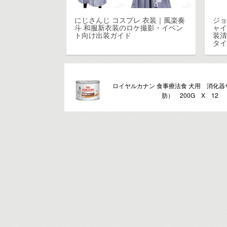
にじさんじ コスプレ 衣装｜風楽奏
ジョ
斗 和服新衣装のロケ撮影・イベン
ャイ
ト向け出装ガイド
装清
タ
ロイヤルカナン 食事療法食 犬用 消化
肪） 200G X 12