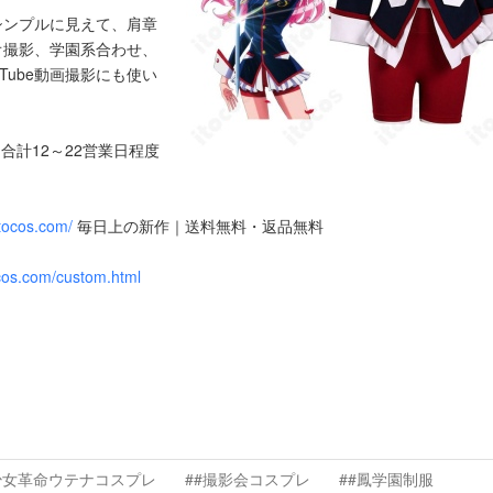
シンプルに見えて、肩章
オ撮影、学園系合わせ、
Tube動画撮影にも使い
合計12～22営業日程度
itocos.com/
毎日上の新作｜送料無料・返品無料
ocos.com/custom.html
少女革命ウテナコスプレ
##撮影会コスプレ
##鳳学園制服