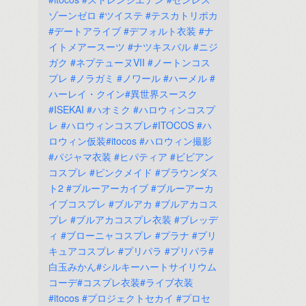
ゾーンゼロ
#ツイステ
#テスカトリポカ
#デートアライブ
#デフォルト衣装
#ナ
イトメアースーツ
#ナツキスバル
#ニジ
ガク
#ネプテューヌVII
#ノートンコス
プレ
#ノラガミ
#ノワール
#ハーメル
#
ハーレイ・クイン#異世界スースク
#ISEKAI
#ハオミク
#ハロウィンコスプ
レ
#ハロウィンコスプレ#ITOCOS
#ハ
ロウィン仮装#itocos
#ハロウィン撮影
#パジャマ衣装
#ヒパティア
#ビビアン
コスプレ
#ピンクメイド
#ブラウンダス
ト2
#ブルーアーカイブ
#ブルーアーカ
イブコスプレ
#ブルアカ
#ブルアカコス
プレ
#ブルアカコスプレ衣装
#ブレッデ
ィ
#ブローニャコスプレ
#プラナ
#プリ
キュアコスプレ
#プリパラ
#プリパラ#
白玉みかん#シルキーハートサイリウム
コーデ#コスプレ衣装#ライブ衣装
#itocos
#プロジェクトセカイ
#プロセ