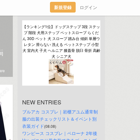
新規登録
ログイン
【ランキング1位】ドッグステップ 3段 ステッ
プ 階段 犬用ステップ ペットスロープ らくだ
ん 30D ペット 犬 スロープ 踏み台 傾斜 単層ウ
レタン 滑らない 洗える ペットステップ 小型
 🧵オーダメイドOK・職人品質：https://www.itocos.com/custom.html💬相談はLINE→@424ajohx友だち追加で2000円クーポン＆特急仕上げもLINE受付!
犬 室内犬 子犬 ヘルニア 膝蓋骨 脱臼 骨折 高齢
l]
犬 シニア犬
re
NEW ENTRIES
ブルアカ コスプレ｜岩櫃アユム通常制
服の出装チェックリスト＆イベント別
衣装ガイド
(08.08)
ワンピース コスプレ｜ペローナ 2年後