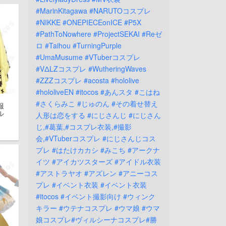
#MarinKitagawa
#NARUTOコスプレ
#NIKKE
#ONEPIECEonICE
#P5X
#PathToNowhere
#ProjectSEKAI
#Reゼ
ロ
#Taihou
#TurningPurple
#UmaMusume
#VTuberコスプレ
#VΔLZコスプレ
#WutheringWaves
#ZZZコスプレ
#acosta
#hololive
#hololiveEN
#itocos
#あんスタ
#こはね
#さくらみこ
#じゅのん
#その着せ替え
服
ル
人形は恋をする
#にじさんじ
#にじさん
じ,#葛葉,#コスプレ衣装,#撮影
会,#VTuberコスプレ
#にじさんじコス
プレ
#はたけカカシ
#みこち
#アークナ
イツ
#アイカツスターズ
#アイドル衣装
#アストラヤオ
#アズレン
#アニーコス
プレ
#イベント衣装
#イベント衣装
#itocos
#イベント撮影向け
#ウィンク
キラー
#ウテナコスプレ
#ウマ娘
#ウマ
娘コスプレ#ヴィルシーナコスプレ#勝