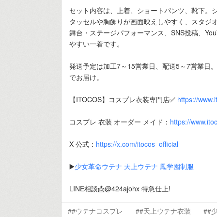
セット内容は、上着、ショートパンツ、靴下。
タッセルや胸飾りが画面映えしやすく、スタジ
舞台・ステージパフォーマンス、SNS投稿、You
やすい一着です。
発送予定は加工7～15営業日、配送5～7営業日。
でお届け。
【ITOCOS】コスプレ衣装専門店✅
https://www.
コスプレ 衣装 オーダー メイド：
https://www.it
X 公式：
https://x.com/itocos_official
▶️
少女革命ウテナ 天上ウテナ 鳳学園制服
LINE相談📩@424ajohx 特急仕上!
##ウテナコスプレ
##天上ウテナ衣装
##