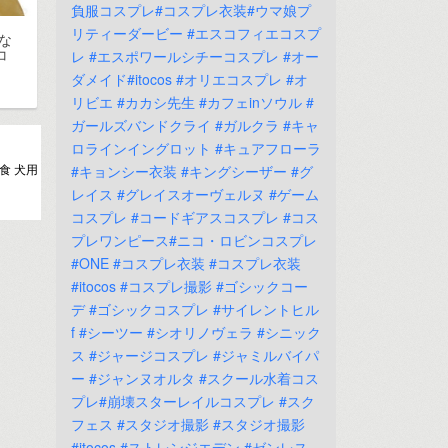
負服コスプレ#コスプレ衣装#ウマ娘プ
リティーダービー
#エスコフィエコスプ
な
コ
レ
#エスポワールシチーコスプレ
#オー
ダメイド#itocos
#オリエコスプレ
#オ
リビエ
#カカシ先生
#カフェinソウル
#
ガールズバンドクライ
#ガルクラ
#キャ
ロラインイングロット
#キュアフローラ
食 犬用
#キョンシー衣装
#キングシーザー
#グ
レイス
#グレイスオーヴェルヌ
#ゲーム
コスプレ
#コードギアスコスプレ
#コス
プレワンピース#ニコ・ロビンコスプレ
#ONE
#コスプレ衣装
#コスプレ衣装
#itocos
#コスプレ撮影
#ゴシックコー
デ
#ゴシックコスプレ
#サイレントヒル
f
#シーツー
#シオリノヴェラ
#シニック
ス
#ジャージコスプレ
#ジャミルバイパ
ー
#ジャンヌオルタ
#スクール水着コス
プレ#崩壊スターレイルコスプレ
#スク
フェス
#スタジオ撮影
#スタジオ撮影
#itocos
#ストレンジエデン
#ゼンレス