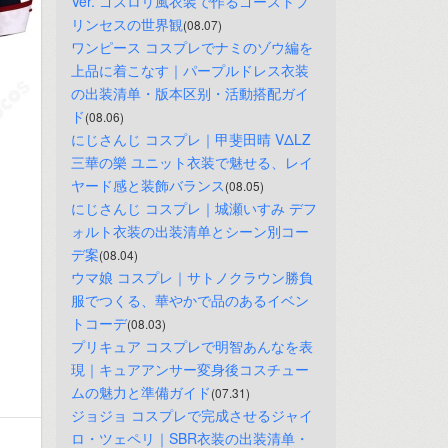
Ver. ゴスロリ風衣装で作るゴーストプ
リンセスの世界観
(08.07)
ワンピース コスプレでナミのゾウ編を
上品に着こなす｜パープルドレス衣装
の出装清单・版本区别・活動搭配ガイ
ド
(08.06)
にじさんじ コスプレ｜甲斐田晴 VΔLZ 
三華の樂 ユニット衣装で魅せる、レイ
ヤード感と装飾バランス
(08.05)
にじさんじ コスプレ｜城瀬いすみ デフ
ォルト衣装の出装清单とシーン別コー
デ案
(08.04)
ウマ娘 コスプレ｜サトノクラウン勝負
服でつくる、華やかで品のあるイベン
トコーデ
(08.03)
プリキュア コスプレで明智あんなを表
現｜キュアアンサー変身後コスチュー
ムの魅力と準備ガイド
(07.31)
ジョジョ コスプレで完成させるジャイ
ロ・ツェペリ｜SBR衣装の出装清单・