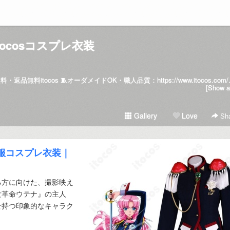
itocosコスプレ衣装
コスプレ衣装 毎日上の新作｜送料無料・返品無料itocos
[Show al
Gallery
Love
Sha
制服コスプレ衣装｜
る方に向けた、撮影映え
女革命ウテナ』の主人
せ持つ印象的なキャラク